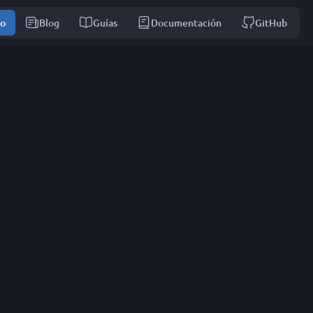
io
Blog
Guías
Documentación
GitHub