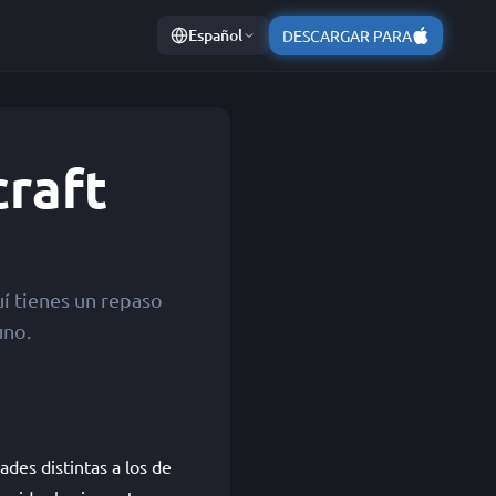
Español
DESCARGAR PARA
craft
í tienes un repaso
uno.
des distintas a los de