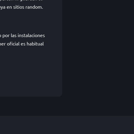
uya en sitios random.
or las instalaciones
r oficial es habitual