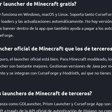
r launcher de Minecraft gratis?
y funciona en Windows, macOS y Linux. Soporta tanto CurseFo
 loaders y las actualizaciones automáticamente. No hay versió
co banner dentro de la app que también ayuda a pagar a los aut
seForge.
ncher oficial de Minecraft que los de tercero
 puro, el launcher oficial está bien. Para Minecraft moddeado, l
her son bastante mejores. Gestionan versiones de Java por m
te y se integran con CurseForge y Modrinth, así que no tienes
s launchers de Minecraft de terceros?
ianza como GDLauncher, Prism Launcher y CurseForge App son 
ft a través de la API oficial de autenticación de Mojang; no co