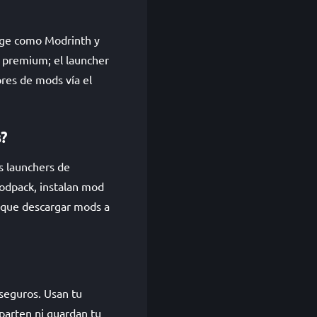
rge como Modrinth y
n premium; el launcher
ores de mods vía el
s?
os launchers de
odpack, instalan mod
 que descargar mods a
seguros. Usan tu
mparten ni guardan tu