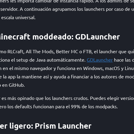
ers les importa cambiar de instancia rápido. A los admins de s
servidor. A continuación agrupamos los launchers por caso de 
 escala universal.
Minecraft moddeado: GDLauncher
o RLCraft, All The Mods, Better MC o FTB, el launcher que qui
estiona el setup de Java automáticamente.
GDLauncher
hace las 
 en el mismo navegador y funciona en Windows, macOS y Linux.
 la app la mantiene así y ayuda a financiar a los autores de mo
 en GitHub.
 es más opinado que los launchers crudos. Puedes elegir versi
ero los defaults funcionan para el 99% de los modpacks.
er ligero: Prism Launcher