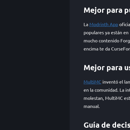
Mejor para p
La
Modrinth App
ofici
populares ya están en
mucho contenido Forge
encima te da CurseFor
Mejor para u
MultiMC
inventó el la
en la comunidad. La in
molestan, MultiMC está
manual.
Guía de deci