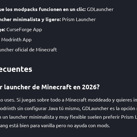
ue los modpacks funcionen en un clic:
GDLauncher
ncher minimalista y ligero:
Prism Launcher
ge:
CurseForge App
Modrinth App
uncher oficial de Minecraft
ecuentes
or launcher de Minecraft en 2026?
 uses. Si juegas sobre todo a Minecraft moddeado y quieres ins
rinth sin configurar Java tú mismo, GDLauncher es la opción m
 un launcher minimalista y muy flexible suelen preferir Prism 
jang está bien para vanilla pero no ayuda con mods.