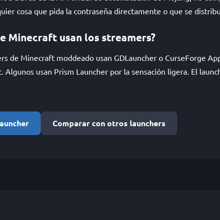
quier cosa que pida la contraseña directamente o que se distrib
e Minecraft usan los streamers?
rs de Minecraft moddeado usan GDLauncher o CurseForge App p
. Algunos usan Prism Launcher por la sensación ligera. El launche
auncher
Comparar con otros launchers