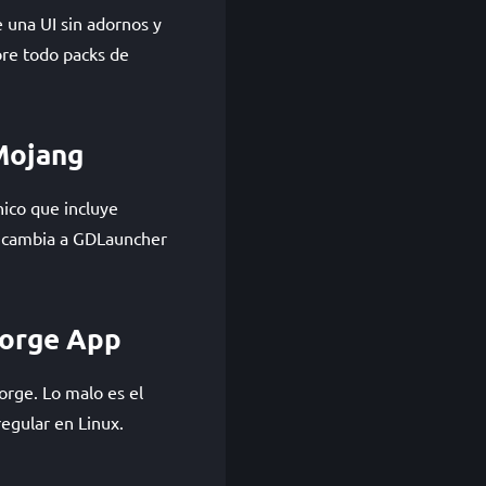
 una UI sin adornos y
bre todo packs de
 Mojang
único que incluye
, cambia a GDLauncher
Forge App
rge. Lo malo es el
regular en Linux.