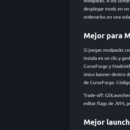
modpacks. A los stream
desplegar mods en un 
ordenarlos en una sola
Mejor para 
Si juegas modpacks com
instala en un clic y g
CurseForge y Modrinth
único banner dentro de
de CurseForge. Código
Trade-off: GDLauncher
editar flags de JVM, p
Mejor launch