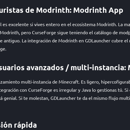
uristas de Modrinth: Modrinth App
al es excelente si vives entero en el ecosistema Modrinth. La m
 Modrinth, pero CurseForge sigue teniendo el catálogo de mod
 antiguo. La integración de Modrinth en GDLauncher cubre el
ge.
suarios avanzados / multi-instancia:
nzamiento multi-instancia de Minecraft. Es ligero, hipercofigur
tegración con CurseForge es irregular y Java lo gestionas tú. Si
 genial. Si te molestan, GDLauncher te da el mismo flujo multi-
sión rápida