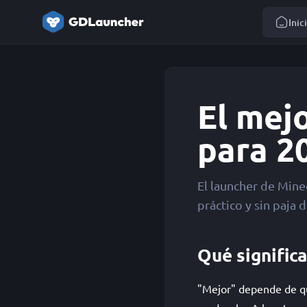
Inic
El mej
para 2
El launcher de Min
práctico y sin paja 
Qué signific
"Mejor" depende de qué