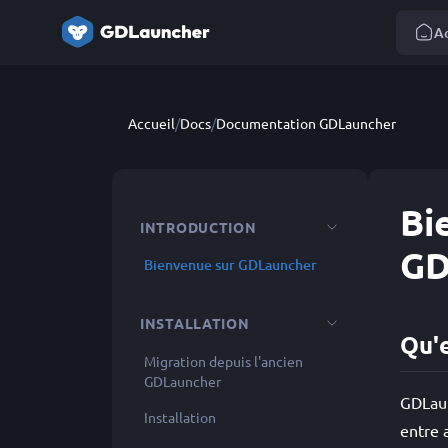
Ac
Accueil
/
Docs
/
Documentation GDLauncher
Bi
INTRODUCTION
GD
Bienvenue sur GDLauncher
INSTALLATION
Qu'
Migration depuis l'ancien
GDLauncher
GDLaun
Installation
entre 