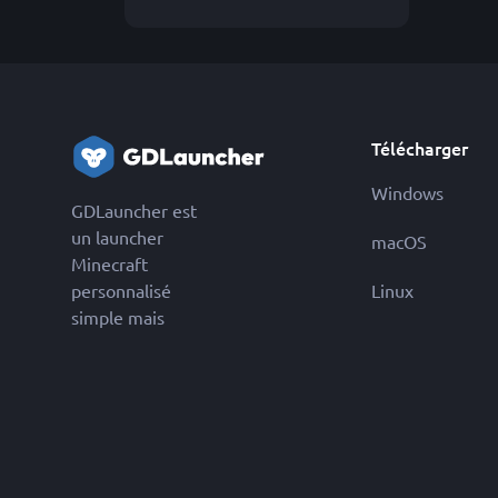
Télécharger
Windows
GDLauncher est
un launcher
macOS
Minecraft
personnalisé
Linux
simple mais
puissant, axé sur
l'expérience
utilisateur.