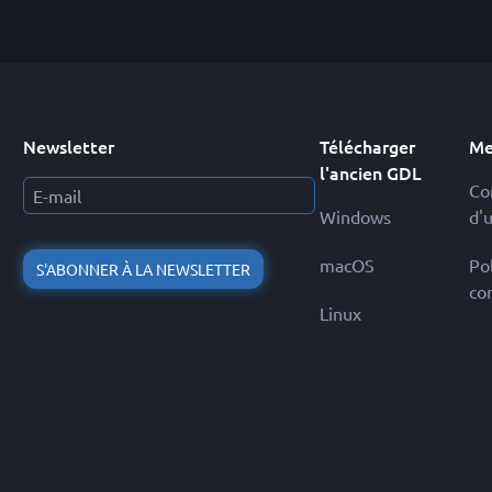
Newsletter
Télécharger
Me
l'ancien GDL
Co
Windows
d'u
macOS
Po
S'ABONNER À LA NEWSLETTER
con
Linux