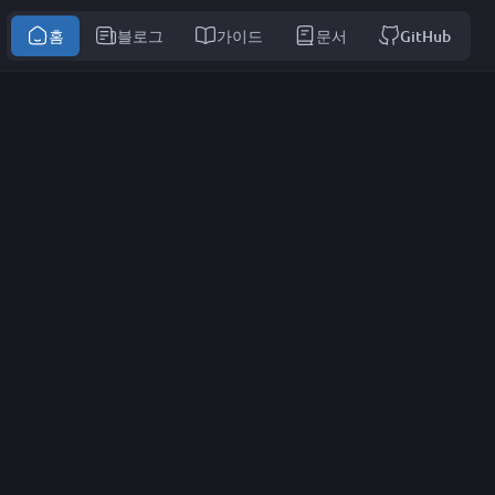
홈
블로그
가이드
문서
GitHub