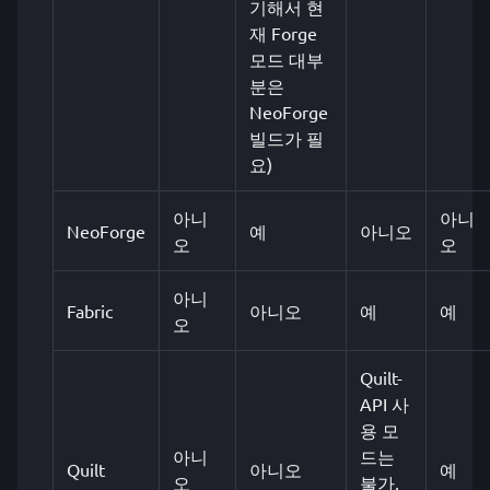
기해서 현
재 Forge
모드 대부
분은
NeoForge
빌드가 필
요)
아니
아니
NeoForge
예
아니오
오
오
아니
Fabric
아니오
예
예
오
Quilt-
API 사
용 모
아니
드는
Quilt
아니오
예
오
불가,