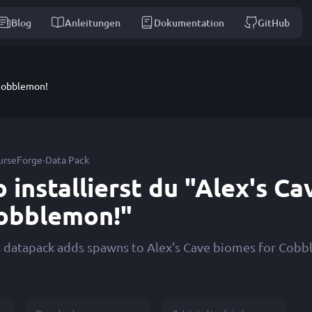
Blog
Anleitungen
Dokumentation
GitHub
 Cobblemon!
·
urseForge
Data Pack
o installierst du "Alex's Ca
obblemon!"
s datapack adds spawns to Alex's Cave biomes for Cob