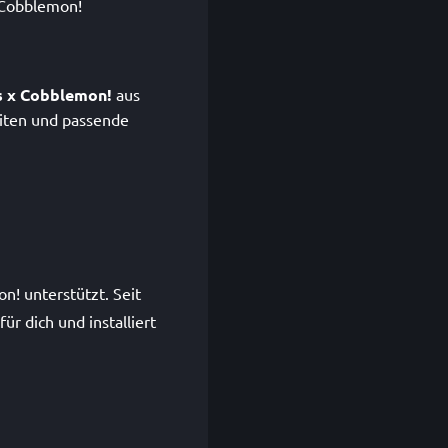
x Cobblemon!
s x Cobblemon!
aus
iten und passende
n! unterstützt. Seit
r dich und installiert