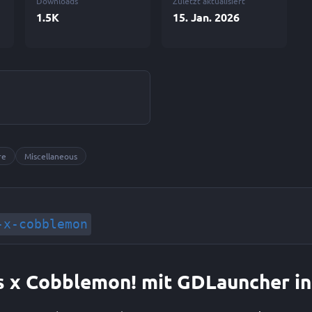
Downloads
Zuletzt aktualisiert
1.5K
15. Jan. 2026
re
Miscellaneous
-x-cobblemon
s x Cobblemon! mit GDLauncher in