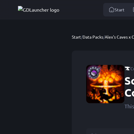
Start
Start
/
Data Packs
/
Alex's Caves x
C
S
C
Thi