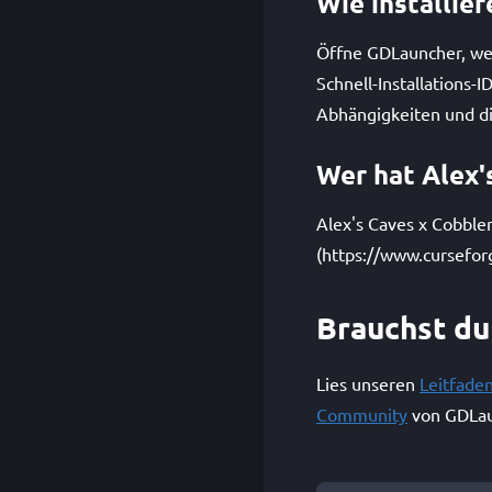
Wie installie
Öffne GDLauncher, wec
Schnell-Installations
Abhängigkeiten und die
Wer hat Alex'
Alex's Caves x Cobblem
(https://www.cursefor
Brauchst du
Lies unseren
Leitfade
Community
von GDLau