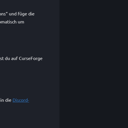
ons“ und füge die
tomatisch um
est du auf CurseForge
in die
Discord-