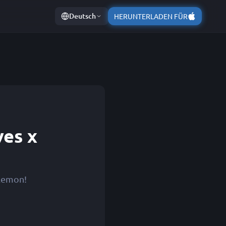
Deutsch
HERUNTERLADEN FÜR
ves x
blemon!