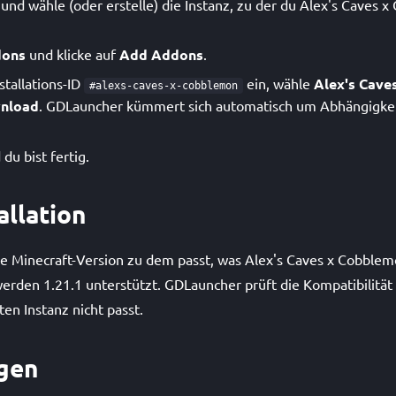
nd wähle (oder erstelle) die Instanz, zu der du Alex's Caves 
ons
und klicke auf
Add Addons
.
stallations-ID
ein, wähle
Alex's Cave
#alexs-caves-x-cobblemon
nload
. GDLauncher kümmert sich automatisch um Abhängigke
du bist fertig.
allation
ine Minecraft-Version zu dem passt, was Alex's Caves x Cobblemo
rden 1.21.1 unterstützt. GDLauncher prüft die Kompatibilität fü
ten Instanz nicht passt.
gen