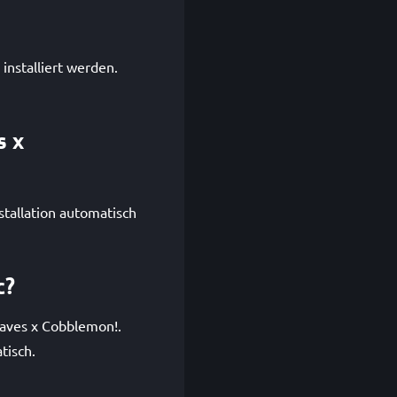
nstalliert werden.
s x
stallation automatisch
c?
Caves x Cobblemon!.
tisch.