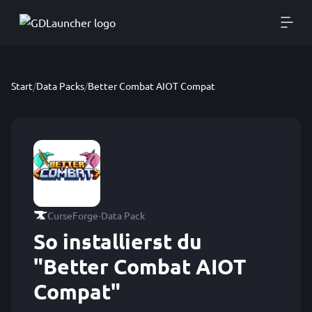
Start
/
Data Packs
/
Better Combat AIOT Compat
·
CurseForge
Data Pack
So installierst du
"Better Combat AIOT
Compat"