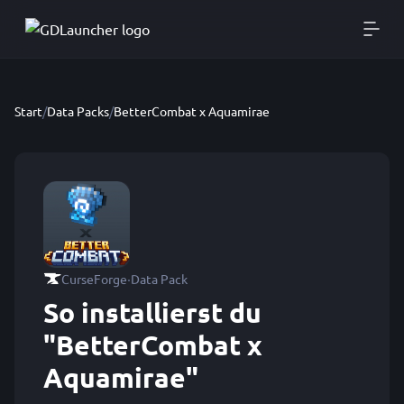
Start
/
Data Packs
/
BetterCombat x Aquamirae
·
CurseForge
Data Pack
So installierst du
"BetterCombat x
Aquamirae"