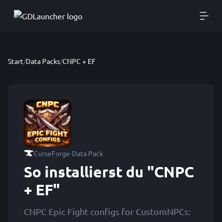
Start
/
Data Packs
/
CNPC + EF
·
CurseForge
Data Pack
So installierst du "CNPC
+ EF"
CNPC Epic Fight configs for CustomNPCs: