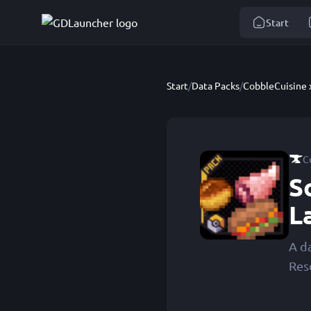
Start
Start
/
Data Packs
/
CobbleCuisine x
C
S
L
A d
Res