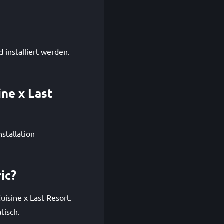
 installiert werden.
ne x Last
stallation
ic?
isine x Last Resort.
tisch.