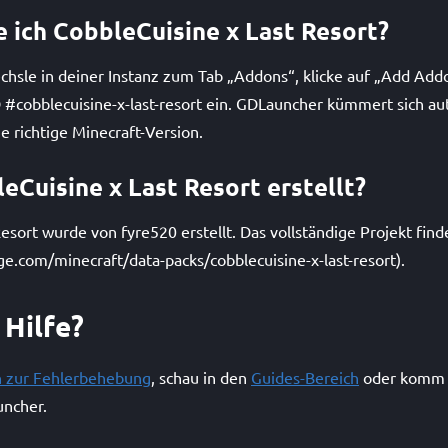
re ich CobbleCuisine x Last Resort?
hsle in deiner Instanz zum Tab „Addons“, klicke auf „Add Add
ID #cobblecuisine-x-last-resort ein. GDLauncher kümmert sich a
 richtige Minecraft-Version.
eCuisine x Last Resort erstellt?
esort wurde von fyre520 erstellt. Das vollständige Projekt fin
e.com/minecraft/data-packs/cobblecuisine-x-last-resort).
 Hilfe?
n zur Fehlerbehebung
, schau in den
Guides-Bereich
oder komm 
ncher.