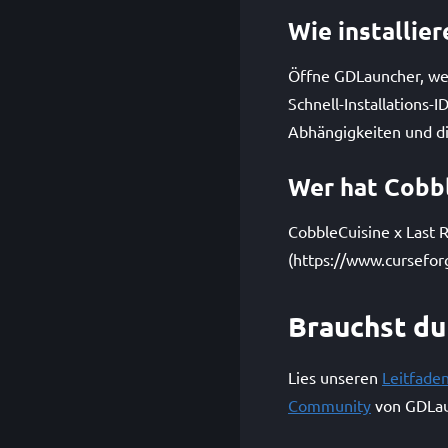
Wie installie
Öffne GDLauncher, wec
Schnell-Installations-
Abhängigkeiten und die
Wer hat Cobbl
CobbleCuisine x Last R
(https://www.curseforg
Brauchst du
Lies unseren
Leitfade
Community
von GDLau