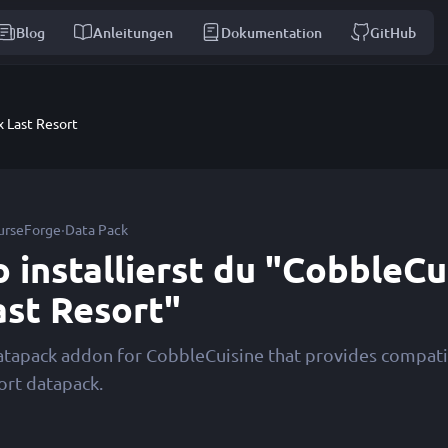
Blog
Anleitungen
Dokumentation
GitHub
 Last Resort
·
urseForge
Data Pack
o installierst du "CobbleCu
ast Resort"
atapack addon for CobbleCuisine that provides compatib
ort datapack.