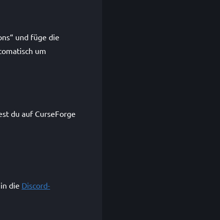
ons“ und füge die
utomatisch um
dest du auf CurseForge
in die
Discord-