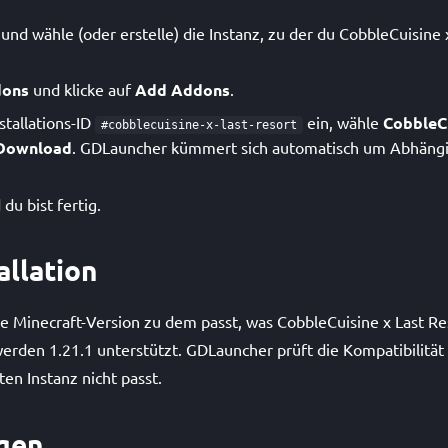
nd wähle (oder erstelle) die Instanz, zu der du CobbleCuisine 
ons
und klicke auf
Add Addons
.
stallations-ID
ein, wähle
CobbleCu
#cobblecuisine-x-last-resort
Download
. GDLauncher kümmert sich automatisch um Abhäng
du bist fertig.
allation
ine Minecraft-Version zu dem passt, was CobbleCuisine x Last Res
rden 1.21.1 unterstützt. GDLauncher prüft die Kompatibilität fü
ten Instanz nicht passt.
gen