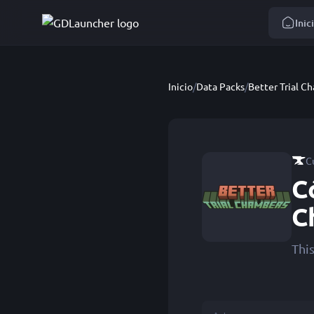
Inic
Inicio
/
Data Packs
/
Better Trial C
C
C
C
Thi