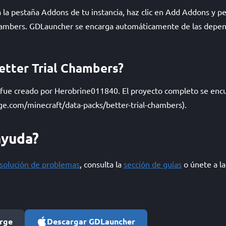
la pestaña Addons de tu instancia, haz clic en Add Addons y peg
chambers. GDLauncher se encarga automáticamente de las depend
etter Trial Chambers?
 fue creado por Herobrine011840. El proyecto completo se enc
ge.com/minecraft/data-packs/better-trial-chambers).
ayuda?
esolución de problemas
, consulta la
sección de guías
o únete a l
orge
Descargar GDLauncher