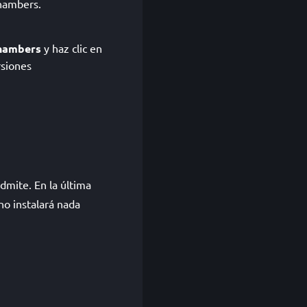
Chambers.
Chambers
y haz clic en
rsiones
dmite. En la última
no instalará nada