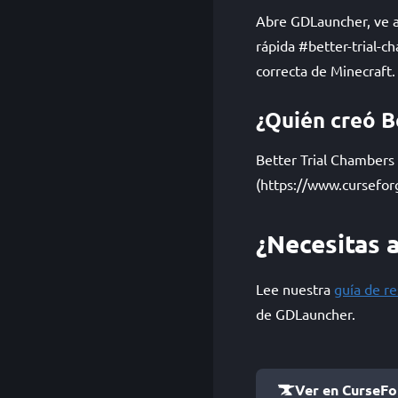
Abre GDLauncher, ve a 
rápida #better-trial-
correcta de Minecraft.
¿Quién creó B
Better Trial Chambers
(https://www.cursefor
¿Necesitas 
Lee nuestra
guía de r
de GDLauncher.
Ver en CurseF