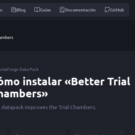
io
Blog
Guías
Documentación
GitHub
hambers
·
urseForge
Data Pack
ómo instalar «Better Trial
hambers»
s datapack improves the Trial Chambers.