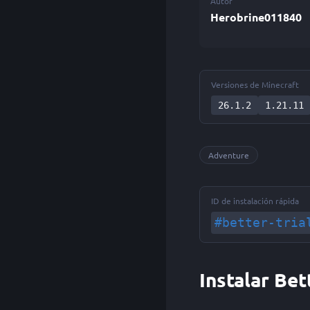
Autor
Herobrine011840
Versiones de Minecraft
26.1.2
1.21.11
Adventure
ID de instalación rápida
#better-tria
Instalar Be