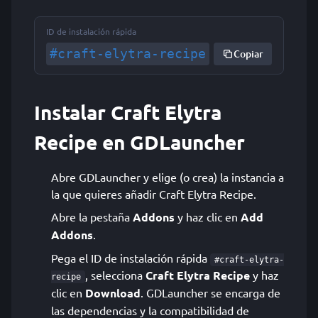
ID de instalación rápida
#craft-elytra-recipe
Copiar
Instalar Craft Elytra
Recipe en GDLauncher
Abre GDLauncher y elige (o crea) la instancia a
la que quieres añadir Craft Elytra Recipe.
Abre la pestaña
Addons
y haz clic en
Add
Addons
.
Pega el ID de instalación rápida
#craft-elytra-
, selecciona
Craft Elytra Recipe
y haz
recipe
clic en
Download
. GDLauncher se encarga de
las dependencias y la compatibilidad de