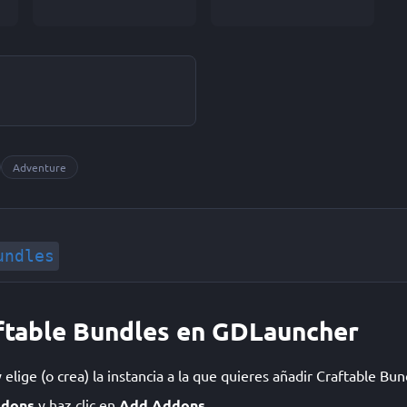
Adventure
undles
aftable Bundles en GDLauncher
lige (o crea) la instancia a la que quieres añadir Craftable Bun
dons
y haz clic en
Add Addons
.