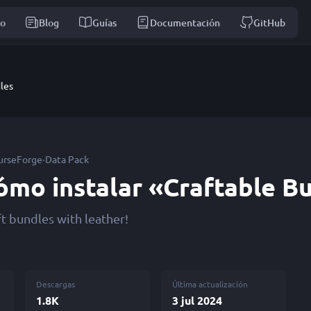
io
Blog
Guías
Documentación
GitHub
les
·
urseForge
Data Pack
ómo instalar «Craftable B
ft bundles with leather!
Descargas
Última actualización
1.8K
3 jul 2024