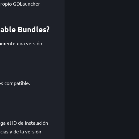
l propio GDLauncher
table Bundles?
camente una versión
es compatible.
a el ID de instalación
as y de la versión