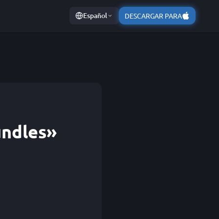
Español
DESCARGAR PARA
undles»