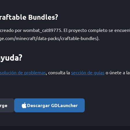
raftable Bundles?
 creado por wombat_cat89775. El proyecto completo se encuen
ge.com/minecraft/data-packs/craftable-bundles).
ayuda?
esolución de problemas
, consulta la
sección de guías
o únete a l
orge
Descargar GDLauncher