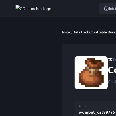
Inic
Inicio
/
Data Packs
/
Craftable Bund
C
C
Cra
Autor
wombat_cat89775