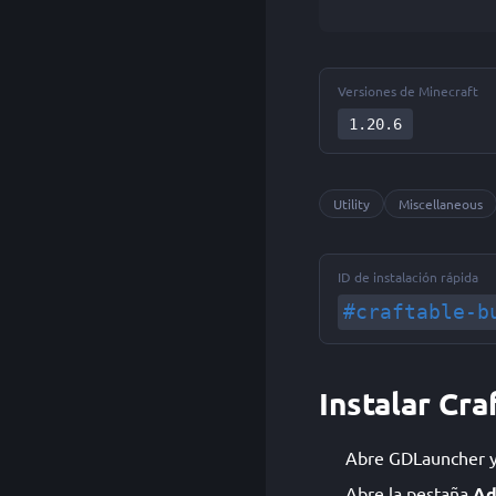
Versiones de Minecraft
1.20.6
Utility
Miscellaneous
ID de instalación rápida
#craftable-b
Instalar Cr
Abre GDLauncher y e
Abre la pestaña
Ad