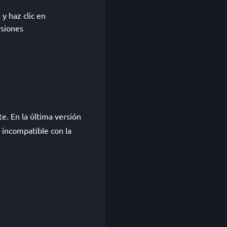
s
y haz clic en
rsiones
e. En la última versión
 incompatible con la