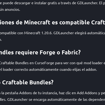
se puede descargar e instalar gratis a través de GDLauncher. E
sin anuncios.
iones de Minecraft es compatible Craf
compatible con Minecraft 1.20.6. GDLauncher elegirá automáti
o.
ndles requiere Forge o Fabric?
 Craftable Bundles en CurseForge para ver con qué mod loader 
l loader correcto automáticamente cuando elijas el addon.
 Craftable Bundles?
la pestaña Addons de tu instancia, haz clic en Add Addons y peg
dles. GDLauncher se encarga automáticamente de las dependenci