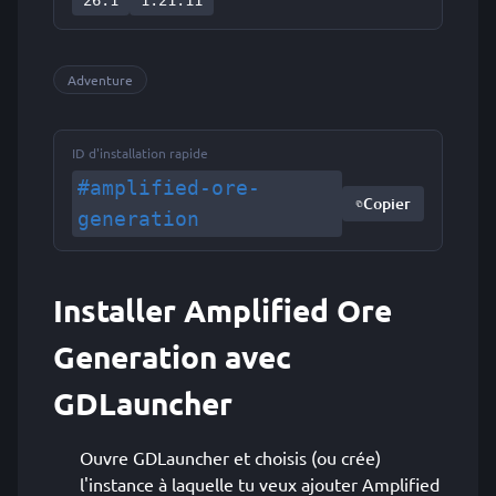
26.1
1.21.11
Adventure
ID d'installation rapide
#amplified-ore-
Copier
generation
Installer Amplified Ore
Generation avec
GDLauncher
Ouvre GDLauncher et choisis (ou crée)
l'instance à laquelle tu veux ajouter Amplified