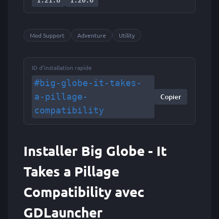
1.21.8
1.20.6
Mod Support
Adventure
Utility
ID d'installation rapide
#big-globe-it-takes-
a-pillage-
Copier
compatibility
Installer Big Globe - It
Takes a Pillage
Compatibility avec
GDLauncher