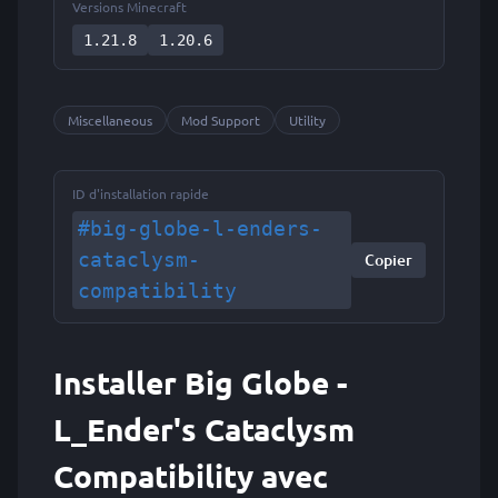
Versions Minecraft
1.21.8
1.20.6
Miscellaneous
Mod Support
Utility
ID d'installation rapide
#big-globe-l-enders-
cataclysm-
Copier
compatibility
Installer Big Globe -
L_Ender's Cataclysm
Compatibility avec