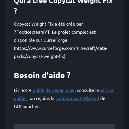
Qui a créé Copycat Weight Fix
?
Copycat Weight Fix a été créé par
7FootIcecreamYT. Le projet complet est
disponible sur CurseForge
(https://www.curseforge.com/minecraft/data-
packs/copycat-weight-fix).
Besoin d'aide ?
Lis notre
guide de dépannage
, consulte la
section
guides
, ou rejoins la
communauté Discord
de
GDLauncher.