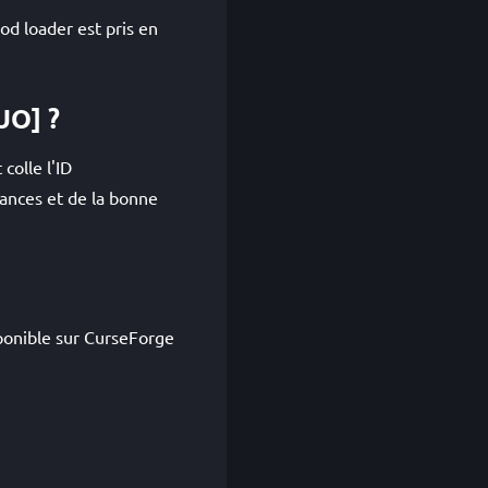
od loader est pris en
UO] ?
colle l'ID
dances et de la bonne
sponible sur CurseForge