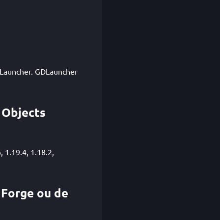
 GDLauncher. GDLauncher
 Objects
 1.19.4, 1.18.2,
 Forge ou de