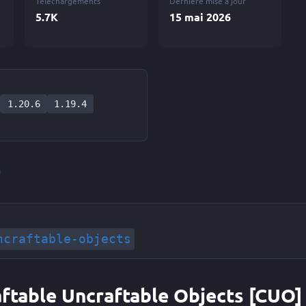
Téléchargements
Dernière mise à jour
5.7K
15 mai 2026
1.20.6
1.19.4
ncraftable-objects
raftable Uncraftable Objects [CUO]