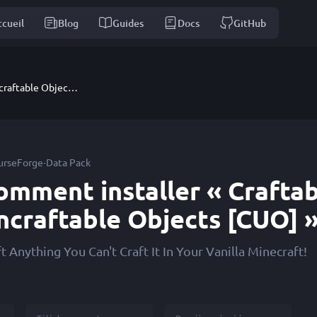
cueil
Blog
Guides
Docs
GitHub
Craftable Uncraftable Objects [CUO]
·
urseForge
Data Pack
omment installer « Crafta
ncraftable Objects [CUO] 
t Anything You Can't Craft It In Your Vanilla Minecraft!