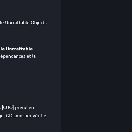
ble Uncraftable Objects
le Uncraftable
épendances et la
s [CUO] prend en
rge. GDLauncher vérifie