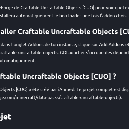
Forge de Craftable Uncraftable Objects [CUO] pour voir quel m
tallera automatiquement le bon loader une fois l'addon choisi.
ller Craftable Uncraftable Objects [C
ans l'onglet Addons de ton instance, clique sur Add Addons et 
#craftable-uncraftable-objects. GDLauncher s'occupe des dépen
 automatiquement.
aftable Uncraftable Objects [CUO] ?
Objects [CUO] a été créé par iAhmed. Le projet complet est di
ge.com/minecraft/data-packs/craftable-uncraftable-objects).
jet