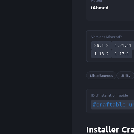
Auteur
iAhmed
Versions Minecraft
26.1.2
1.21.11
1.18.2
1.17.1
Miscellaneous
Utility
ID d'installation rapide
#craftable-u
Installer C