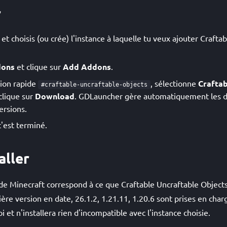
r
 choisis (ou crée) l'instance à laquelle tu veux ajouter Crafta
ons
et clique sur
Add Addons
.
ation rapide
, sélectionne
Craftab
#craftable-uncraftable-objects
clique sur
Download
. GDLauncher gère automatiquement les d
ersions.
c'est terminé.
aller
 de Minecraft correspond à ce que Craftable Uncraftable Object
ière version en date, 26.1.2, 1.21.11, 1.20.6 sont prises en cha
oi et n'installera rien d'incompatible avec l'instance choisie.