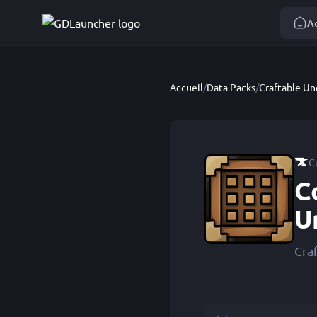
Ac
Accueil
/
Data Packs
/
C
C
U
Craf