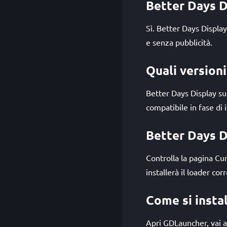
Better Days D
Sì. Better Days Displa
e senza pubblicità.
Quali version
Better Days Display s
compatibile in fase di 
Better Days D
Controlla la pagina C
installerà il loader co
Come si insta
Apri GDLauncher, vai al