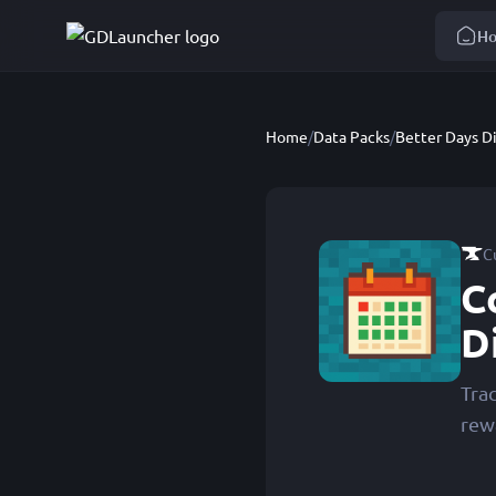
H
Home
/
Data Packs
/
Better Days D
C
C
D
Trac
rew