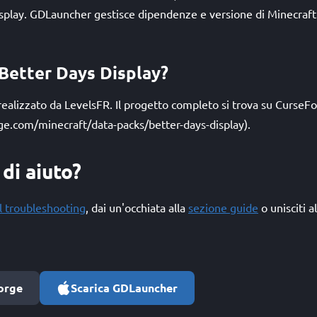
splay. GDLauncher gestisce dipendenze e versione di Minecraft 
 Better Days Display?
realizzato da LevelsFR. Il progetto completo si trova su CurseF
ge.com/minecraft/data-packs/better-days-display).
di aiuto?
l troubleshooting
, dai un'occhiata alla
sezione guide
o unisciti a
orge
Scarica GDLauncher