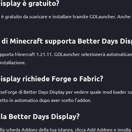
isplay è gratuito?
y è gratuito da scaricare e installare tramite GDLauncher. Anch
i di Minecraft supporta Better Days Dis
upporta Minecraft 1.21.11. GDLauncher selezionerà automatica
installazione.
isplay richiede Forge o Fabric?
urseForge di Better Days Display per vedere quale mod loader 
rretto in automatico dopo aver scelto l'addon.
lla Better Days Display?
la scheda Addons della tua istanza, clicca Add Addons e incolla l