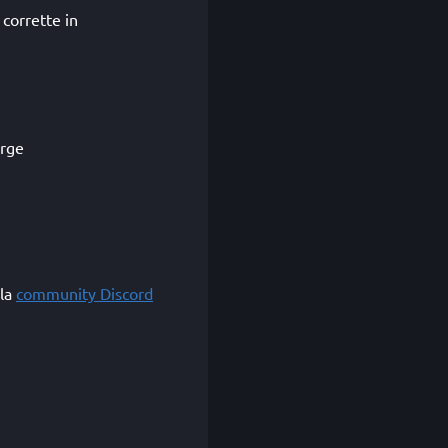
corrette in
orge
lla
community Discord