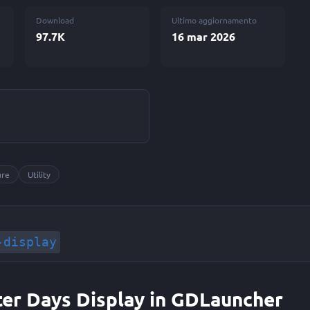
Download
Ultimo aggiornamento
97.7K
16 mar 2026
ure
Utility
-display
tter Days Display in GDLauncher