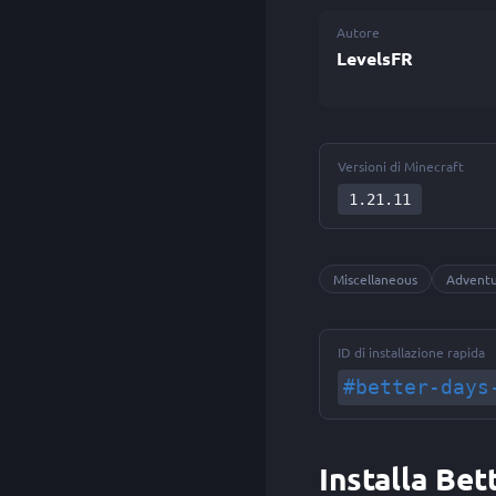
Autore
LevelsFR
Versioni di Minecraft
1.21.11
Miscellaneous
Advent
ID di installazione rapida
#better-days
Installa Be