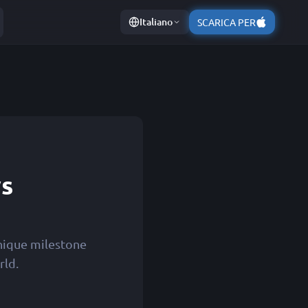
Italiano
SCARICA PER
ys
unique milestone
rld.