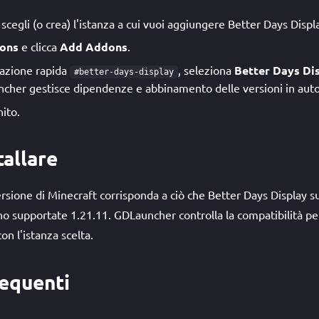
cegli (o crea) l'istanza a cui vuoi aggiungere Better Days Displ
ons
e clicca
Add Addons
.
allazione rapida
, seleziona
Better Days Di
#better-days-display
ncher gestisce dipendenze e abbinamento delle versioni in aut
nito.
tallare
ersione di Minecraft corrisponda a ciò che Better Days Display s
ono supportate 1.21.11. GDLauncher controlla la compatibilità per
on l'istanza scelta.
equenti