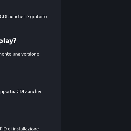
e GDLauncher è gratuito
play?
mente una versione
supporta. GDLauncher
'ID di installazione