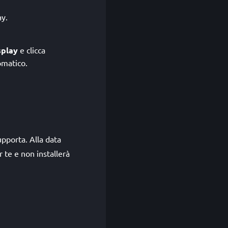
ay.
splay
e clicca
omatico.
upporta. Alla data
 te e non installerà