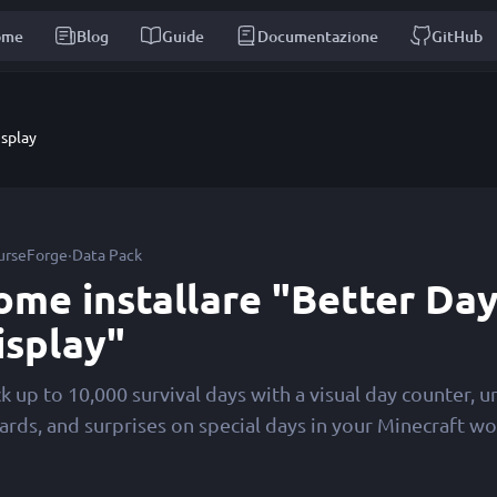
ome
Blog
Guide
Documentazione
GitHub
isplay
·
urseForge
Data Pack
ome installare "Better Da
isplay"
k up to 10,000 survival days with a visual day counter, 
ards, and surprises on special days in your Minecraft wo