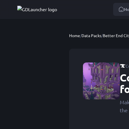
H
Home
/
Data Packs
/
C
C
f
Mak
the