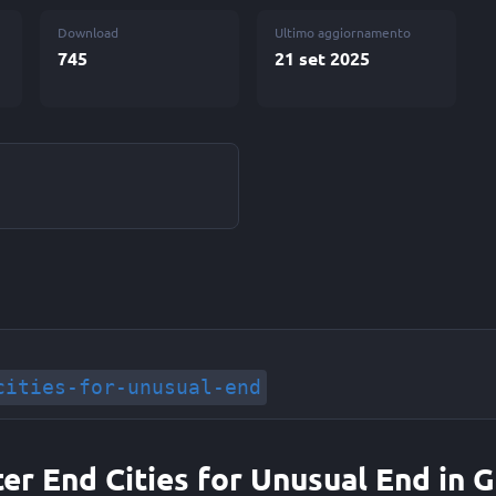
Download
Ultimo aggiornamento
745
21 set 2025
cities-for-unusual-end
tter End Cities for Unusual End in