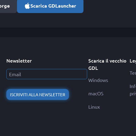
orge
Scarica GDLauncher
Newsletter
Scarica il vecchio
Le
GDL
Ter
Windows
In
macOS
pr
ISCRIVITI ALLA NEWSLETTER
Linux