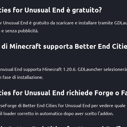
ties for Unusual End è gratuito?
for Unusual End è gratuito da scaricare e installare tramite GDL
e senza pubblicità.
i di Minecraft supporta Better End Citi
 Unusual End supporta Minecraft 1.20.6. GDLauncher selezione
 fase di installazione.
ties for Unusual End richiede Forge o F
rseForge di Better End Cities for Unusual End per vedere quale
il loader corretto in automatico dopo aver scelto l'addon.