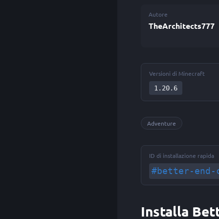
Autore
TheArchitects777
Versioni di Minecraft
1.20.6
Adventure
ID di installazione rapida
#better-end-
Installa Be