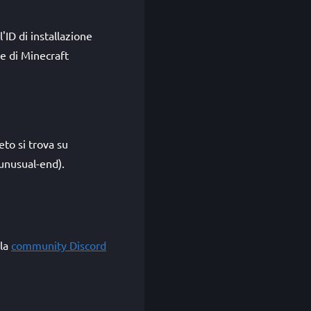
'ID di installazione
e di Minecraft
to si trova su
unusual-end).
lla
community Discord