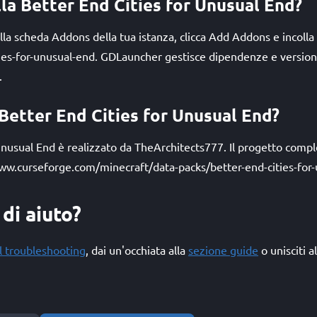
lla Better End Cities for Unusual End?
la scheda Addons della tua istanza, clicca Add Addons e incolla l
ties-for-unusual-end. GDLauncher gestisce dipendenze e version
.
 Better End Cities for Unusual End?
Unusual End è realizzato da TheArchitects777. Il progetto comple
ww.curseforge.com/minecraft/data-packs/better-end-cities-for-
di aiuto?
l troubleshooting
, dai un'occhiata alla
sezione guide
o unisciti a