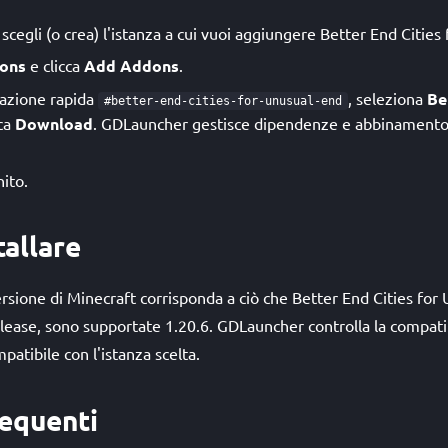
cegli (o crea) l'istanza a cui vuoi aggiungere Better End Cities
ons
e clicca
Add Addons
.
allazione rapida
, seleziona
Be
#better-end-cities-for-unusual-end
cca
Download
. GDLauncher gestisce dipendenze e abbinamento d
nito.
tallare
versione di Minecraft corrisponda a ciò che Better End Cities for
release, sono supportate 1.20.6. GDLauncher controlla la compatib
mpatibile con l'istanza scelta.
equenti