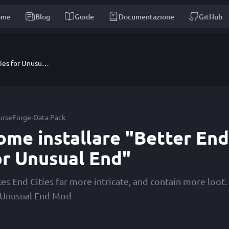
ome
Blog
Guide
Documentazione
GitHub
Better End Cities for Unusual End
·
urseForge
Data Pack
ome installare "Better End
or Unusual End"
es End Cities far more intricate, and contain more loot.
 Unusual End Mod