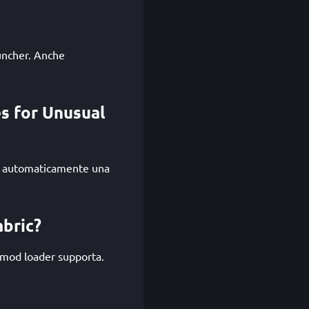
auncher. Anche
es for Unusual
rà automaticamente una
abric?
 mod loader supporta.