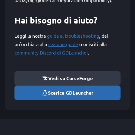
packs/big-globe-call-of-yucatan-compatibility).
Hai bisogno di aiuto?
Leggi la nostra
guida al troubleshooting
, dai
un'occhiata alla
sezione guide
o unisciti alla
community Discord di GDLauncher
.
Vedi su CurseForge
Scarica GDLauncher