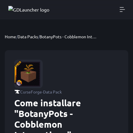
Home
/
Data Packs
/
BotanyPots - Cobblemon Integrations
·
CurseForge
Data Pack
Come installare
"BotanyPots -
Cobblemon