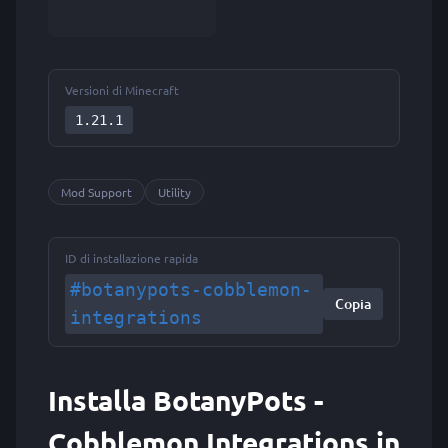
Versioni di Minecraft
1.21.1
Mod Support
Utility
ID di installazione rapida
#botanypots-cobblemon-
Copia
integrations
Installa BotanyPots -
Cobblemon Integrations in