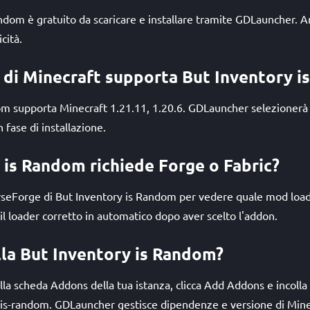
andom è gratuito da scaricare e installare tramite GDLauncher.
cità.
i di Minecraft supporta But Inventory 
om supporta Minecraft 1.21.11, 1.20.6. GDLauncher selezioner
 fase di installazione.
 is Random richiede Forge o Fabric?
urseForge di But Inventory is Random per vedere quale mod loa
il loader corretto in automatico dopo aver scelto l'addon.
lla But Inventory is Random?
la scheda Addons della tua istanza, clicca Add Addons e incolla l
-is-random. GDLauncher gestisce dipendenze e versione di Minec