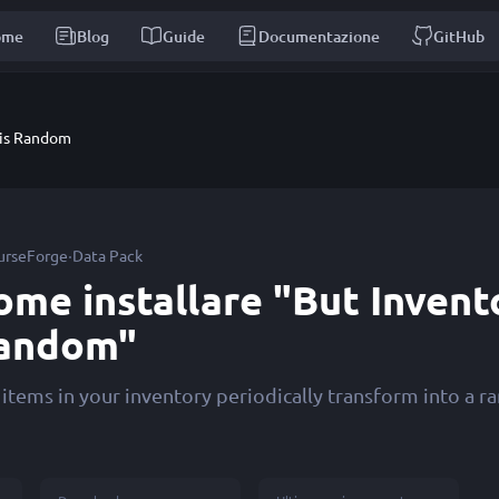
ome
Blog
Guide
Documentazione
GitHub
 is Random
·
urseForge
Data Pack
ome installare "But Invento
andom"
 items in your inventory periodically transform into a