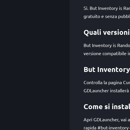
Sì. But Inventory is R
gratuito e senza pubbli
Quali version
But Inventory is Rand
versione compatibile in
But Inventory
Controlla la pagina C
GDLauncher installerà 
Come si insta
Apri GDLauncher, vai al
rapida #but-inventory