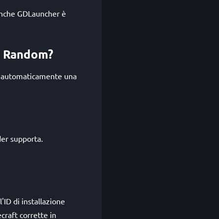
 Anche GDLauncher è
is Random?
à automaticamente una
der supporta.
'ID di installazione
raft corrette in