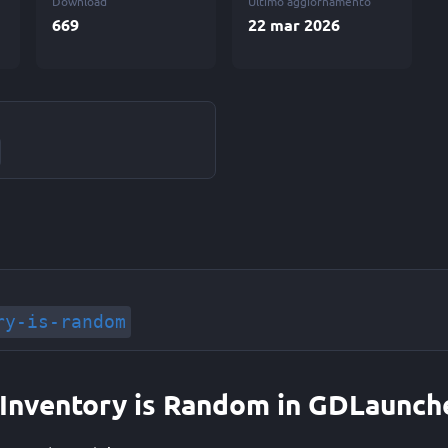
Download
Ultimo aggiornamento
669
22 mar 2026
ry-is-random
t Inventory is Random in GDLaunch