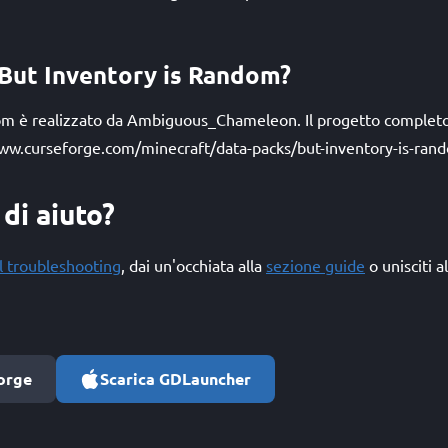
 But Inventory is Random?
om è realizzato da Ambiguous_Chameleon. Il progetto completo 
ww.curseforge.com/minecraft/data-packs/but-inventory-is-rand
di aiuto?
l troubleshooting
, dai un'occhiata alla
sezione guide
o unisciti a
orge
Scarica GDLauncher