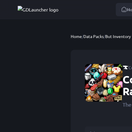
H
Home
/
Data Packs
/
But Inventory
C
C
R
The