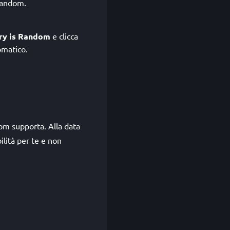
 Random.
ry is Random
e clicca
omatico.
dom supporta. Alla data
ilità per te e non