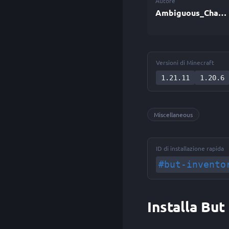
Autore
Ambiguous_Chameleon
Versioni di Minecraft
1.21.11
1.20.6
Miscellaneous
ID di installazione rapida
#but-invento
Installa Bu