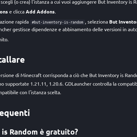
cegli (o crea) l'istanza a cui vuoi aggiungere But Inventory is
ons
e clicca
Add Addons
.
allazione rapida
, seleziona
But Invento
#but-inventory-is-random
ncher gestisce dipendenze e abbinamento delle versioni in aut
nito.
tallare
versione di Minecraft corrisponda a ciò che But Inventory is Ran
ono supportate 1.21.11, 1.20.6. GDLauncher controlla la compatib
mpatibile con l'istanza scelta.
equenti
 is Random è gratuito?