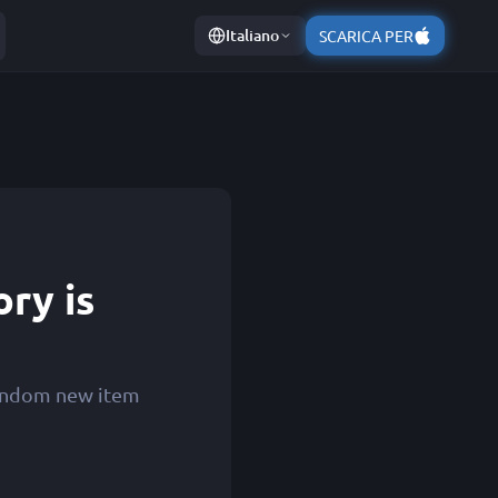
Italiano
SCARICA PER
ry is
 random new item