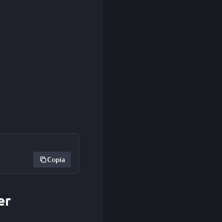
Copia
er