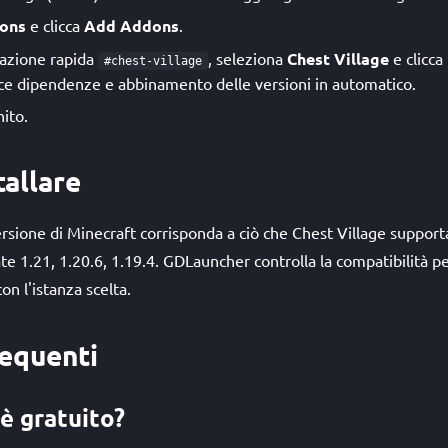
ons
e clicca
Add Addons
.
allazione rapida
, seleziona
Chest Village
e clicca
#chest-village
e dipendenze e abbinamento delle versioni in automatico.
nito.
tallare
ersione di Minecraft corrisponda a ciò che Chest Village supporta
e 1.21, 1.20.6, 1.19.4. GDLauncher controlla la compatibilità pe
on l'istanza scelta.
equenti
è gratuito?