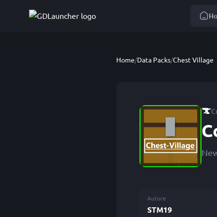
H
Home
/
Data Packs
/
Chest Village
C
C
New 
Autore
STM19