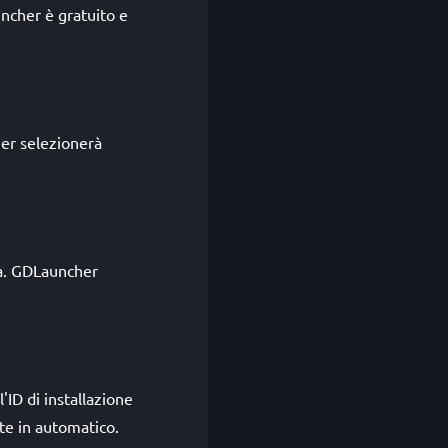
uncher è gratuito e
her selezionerà
ta. GDLauncher
'ID di installazione
te in automatico.