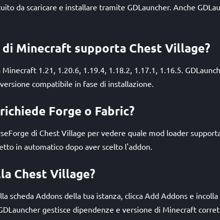
atuito da scaricare e installare tramite GDLauncher. Anche GDLa
i di Minecraft supporta Chest Village?
 Minecraft 1.21, 1.20.6, 1.19.4, 1.18.2, 1.17.1, 1.16.5. GDLaunc
rsione compatibile in fase di installazione.
richiede Forge o Fabric?
urseForge di Chest Village per vedere quale mod loader suppor
rretto in automatico dopo aver scelto l'addon.
la Chest Village?
la scheda Addons della tua istanza, clicca Add Addons e incolla l
 GDLauncher gestisce dipendenze e versione di Minecraft corret