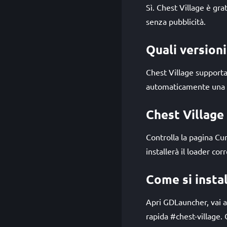
Sì. Chest Village è gr
senza pubblicità.
Quali version
Chest Village supporta
automaticamente una ve
Chest Village 
Controlla la pagina C
installerà il loader co
Come si instal
Apri GDLauncher, vai al
rapida #chest-village.