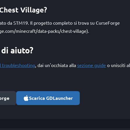
 Chest Village?
zato da STM19. Il progetto completo si trova su CurseForge
ge.com/minecraft/data-packs/chest-village).
di aiuto?
l troubleshooting
, dai un'occhiata alla
sezione guide
o unisciti a
orge
Scarica GDLauncher