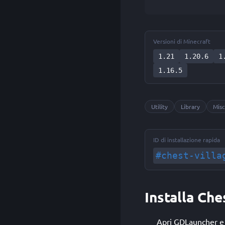
Versioni di Minecraft
1.21
1.20.6
1
1.16.5
Utility
Library
Misc
ID di installazione rapida
#chest-villa
Installa Ch
Apri GDLauncher e s