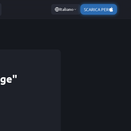
Italiano
SCARICA PER
age"