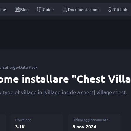
ome
Blog
Guide
Documentazione
GitHub
·
urseForge
Data Pack
ome installare "Chest Vill
type of village in [village inside a chest] village chest.
Download
Ultimo aggiornamento
3.1K
8 nov 2024