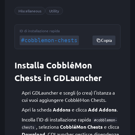
Miscellaneous
Utility
ID di installazione rapida
#cobblemon-chests
Copia
Installa CobbléMon
Chests in GDLauncher
Apri GDLauncher e scegli (o crea) l'istanza a
cui vuoi aggiungere CobbléMon Chests.
Apri la scheda
Addons
e clicca
Add Addons
.
Incolla l'ID di installazione rapida
#cobblemon-
, seleziona
CobbléMon Chests
e clicca
chests
Download
. GDLauncher gestisce dipendenze