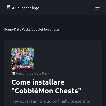
Home
/
Data Packs
/
CobbléMon Chests
·
CurseForge
Data Pack
Come installare
"CobbléMon Chests"
Hey guys! I am proud to finally present to