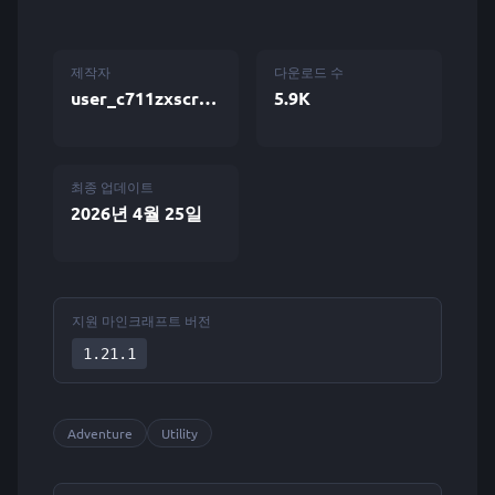
제작자
다운로드 수
user_c711zxscr41z0wbt
5.9K
최종 업데이트
2026년 4월 25일
지원 마인크래프트 버전
1.21.1
Adventure
Utility