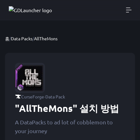
홈
/
Data Packs
/
AllTheMons
·
CurseForge
Data Pack
"AllTheMons" 설치 방법
A DataPacks to ad lot of cobblemon to
your journey