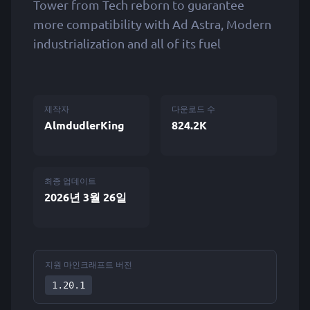
Tower from Tech reborn to guarantee
more compatibility with Ad Astra, Modern
industrialization and all of its fuel
제작자
다운로드 수
AlmdudlerKing
824.2K
최종 업데이트
2026년 3월 26일
지원 마인크래프트 버전
1.20.1