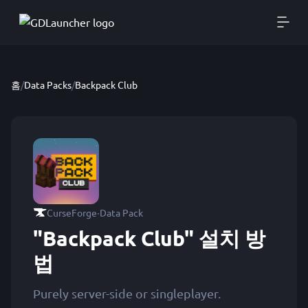
홈
/
Data Packs
/
Backpack Club
·
CurseForge
Data Pack
"Backpack Club" 설치 방
법
Purely server-side or singleplayer.