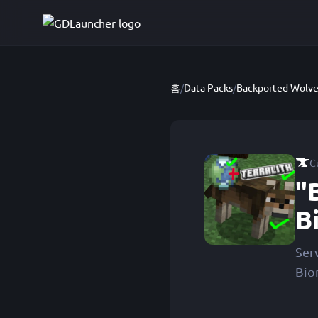
홈
/
Data Packs
/
C
"
B
Ser
Bio