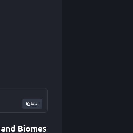
복사
 and Biomes