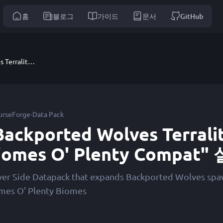
홈
블로그
가이드
문서
GitHub
Backported Wolves Terralith and Biomes O' Plenty Compat
·
urseForge
Data Pack
Backported Wolves Terrali
iomes O' Plenty Compat
ver Side Datapack that expands Backported Wolves spaw
mes O' Plenty Biomes