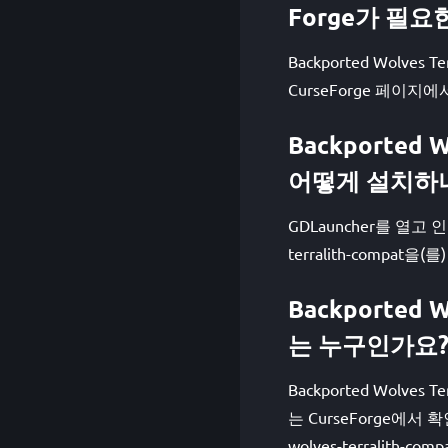
Forge가 필요
Backported Wolves
CurseForge 페이
Backported W
어떻게 설치하
GDLauncher를 열고 인
terralith-comp
Backported W
는 누구인가요
Backported Wolves 
는 CurseForge에서 확인할
wolves-terralith-compa