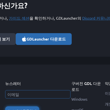
하신가요?
거나,
가이드 섹션
을 확인하거나, GDLauncher의
Discord 커뮤니
서 보기
GDLauncher 다운로드
뉴스레터
구버전 GDL 다운
약
로드
이
Windows
개
macOS