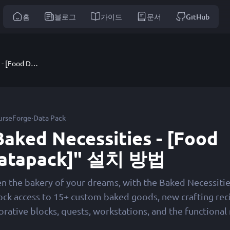
홈
블로그
가이드
문서
GitHub
Baked Necessities - [Food Datapack]
·
urseForge
Data Pack
Baked Necessities - [Food
atapack]" 설치 방법
n the bakery of your dreams, with the Baked Necessitie
ock access to 15+ custom baked goods, new crafting rec
rative blocks, quests, workstations, and the functional 