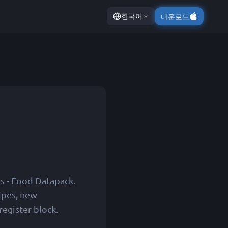
한국어
다운로드
s - Food Datapack.
ipes, new
register block.