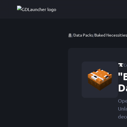
홈
/
Data Packs
/
C
"
D
Ope
Unl
deco