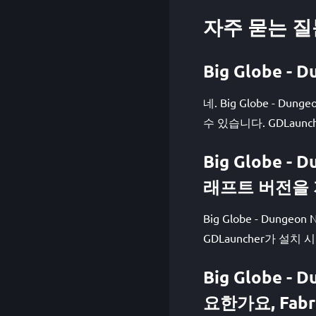
자주 묻는 질
Big Globe -
네. Big Globe - Du
수 있습니다. GDLau
Big Globe -
래프트 버전을
Big Globe - Dungeo
GDLauncher가 설
Big Globe - 
요한가요, Fab