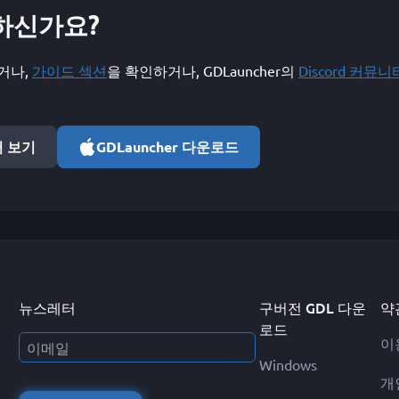
하신가요?
거나,
가이드 섹션
을 확인하거나, GDLauncher의
Discord 커뮤니
서 보기
GDLauncher 다운로드
뉴스레터
구버전 GDL 다운
약
로드
이
Windows
개