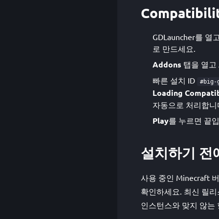
Compatibi
GDLauncher를 열고
로 만드세요.
Addons
탭을 열고
빠른 설치 ID
#big-
Loading Compatib
자동으로 처리합니
Play
를 누르면 끝입
설치하기 전
사용 중인 Minecraft 버
확인하세요. 최신 릴리스 
인스턴스와 맞지 않는 