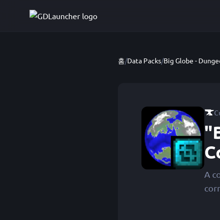
홈
/
Data Packs
/
C
"
C
A c
corr