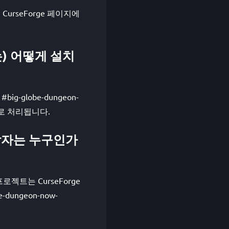
는 CurseForge 페이지에
은(는) 어떻게 설치
g-globe-dungeon-
동으로 처리됩니다.
y 제작자는 누구인가
체 프로젝트는 CurseForge
e-dungeon-now-