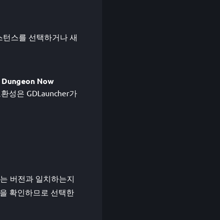
추가할 인스턴스를 선택하거나 새
- Dungeon Now
성은 GDLauncher가
y이 지원하는 버전과 일치하는지
호환성을 확인하므로 선택한