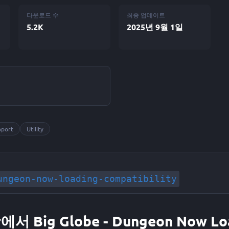
다운로드 수
최종 업데이트
5.2K
2025년 9월 1일
pport
Utility
ungeon-now-loading-compatibility
에서 Big Globe - Dungeon Now Lo