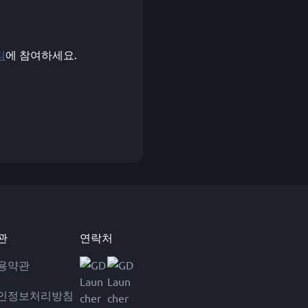
티
에 참여하세요.
관
연락처
용약관
인정보처리방침