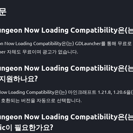
문
 Dungeon Now Loading Compatibilit
ngeon Now Loading Compatibility은(는) GDLauncher를 
ncher 자체도 무료이며 광고가 없습니다.
 Dungeon Now Loading Compatibility
 지원하나요?
n Now Loading Compatibility은(는) 마인크래프트 1.21.8, 1.20
치 시 호환되는 버전을 자동으로 선택합니다.
Dungeon Now Loading Compatibility은(
ric이 필요한가요?