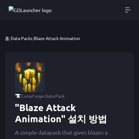
홈
/
Data Packs
/
Blaze Attack Animation
·
CurseForge
Data Pack
"Blaze Attack
Animation" 설치 방법
A simple datapack that gives blazes a