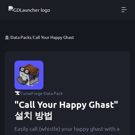
홈
/
Data Packs
/
Call Your Happy Ghast
·
CurseForge
Data Pack
"Call Your Happy Ghast"
설치 방법
Easily call (whistle) your happy ghast with a