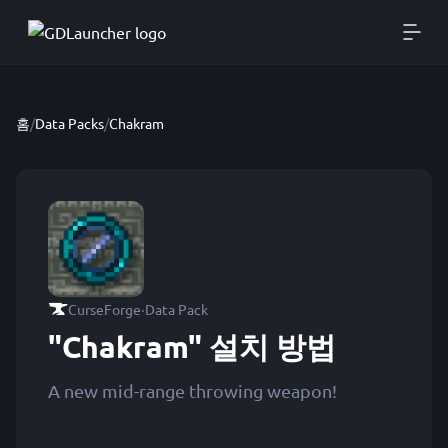
홈
/
Data Packs
/
Chakram
·
CurseForge
Data Pack
"Chakram" 설치 방법
A new mid-range throwing weapon!