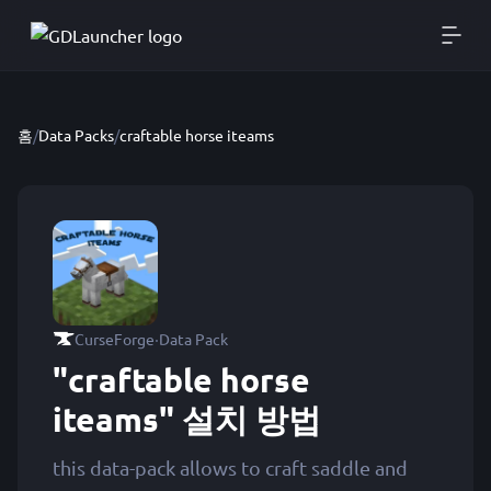
홈
/
Data Packs
/
craftable horse iteams
·
CurseForge
Data Pack
"craftable horse
iteams" 설치 방법
this data-pack allows to craft saddle and