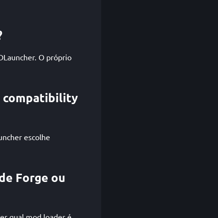
?
 GDLauncher. O próprio
 compatibility
auncher escolhe
 de Forge ou
ver qual mod loader é