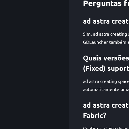
Perguntas f
ad astra creat
Sim. ad astra creating 
GDLauncher também é 
Quais versões
(Fixed) supor
ad astra creating spac
automaticamente uma v
ad astra creat
Fabric?
Confira a página de ad