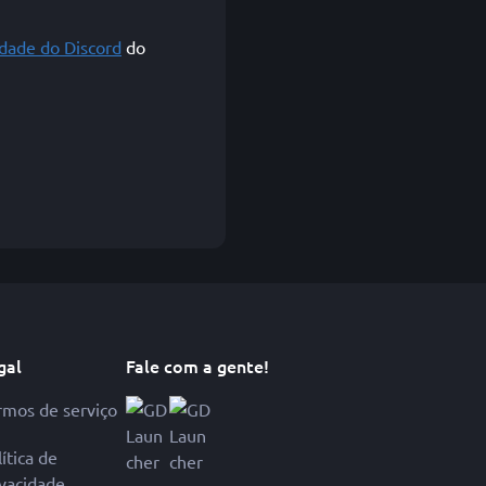
dade do Discord
do
gal
Fale com a gente!
rmos de serviço
ítica de
ivacidade