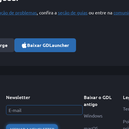
lução de problemas
, confira a
seção de guias
ou entre na
comuni
orge
Baixar GDLauncher
Newsletter
Baixar o GDL
Le
antigo
Te
Windows
Pol
macOS
pr