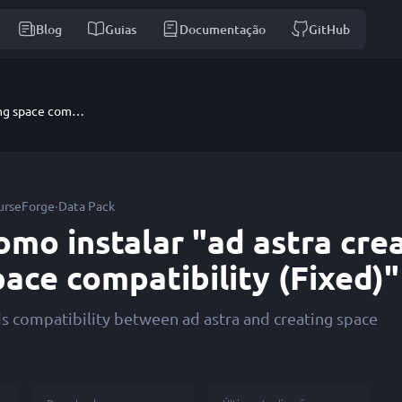
Blog
Guias
Documentação
GitHub
ad astra creating space compatibility (Fixed)
·
urseForge
Data Pack
omo instalar "ad astra cre
pace compatibility (Fixed)"
s compatibility between ad astra and creating space