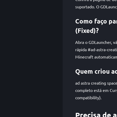
suportado. O GDLaunch
Como faço par
(Fixed)?
Abra o GDLauncher, vá 
rápida #ad-astra-crea
Minecraft automatica
Quem criou ad
ad astra creating spac
completo está em Curs
compatibility).
Precisa de 