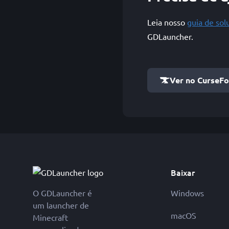
Leia nosso
guia de so
GDLauncher.
Ver no CurseF
Baixar
O GDLauncher é
Windows
um launcher de
macOS
Minecraft