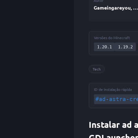
Autor
Gameingareyou, RealAntEngineer
Versões do Minecraft
1.20.1
1.19.2
Tech
ID de instalação rápida
#ad-astra-cr
Instalar ad 
GDLaunche