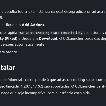
 escolha (ou crie) a instância na qual deseja adicionar ad astra
).
s
e clique em
Add Addons
.
ação rápida
, selecione
a
#ad-astra-creating-space-compatibility
ty (Fixed)
e clique em
Download
. O GDLauncher cuida das de
e versões automaticamente.
stá pronto.
talar
 do Minecraft corresponde à que ad astra creating space compat
são lançada, 1.20.1, 1.19.2 são suportadas. O GDLauncher verifi
a nada que seja incompatível com a instância escolhida.