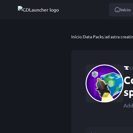
Início
Início
/
Data Packs
/
C
C
s
Add