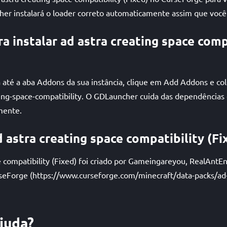
er instalará o loader correto automaticamente assim que você 
a instalar ad astra creating space comp
até a aba Addons da sua instância, clique em Add Addons e cole
ting-space-compatibility. O GDLauncher cuida das dependências 
mente.
 astra creating space compatibility (Fi
e compatibility (Fixed) foi criado por Gameingareyou, RealAntE
eForge (https://www.curseforge.com/minecraft/data-packs/ad-
ajuda?