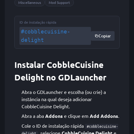
Miscellaneous
Mod Support
ID de instalação rápida
#cobblecuisine-
Copiar
delight
Instalar CobbleCuisine
Delight no GDLauncher
Abra o GDLauncher e escolha (ou crie) a
instância na qual deseja adicionar
CobbleCuisine Delight.
Abra a aba
Addons
e clique em
Add Addons
.
Cole o ID de instalação rápida
#cobblecuisine-
, selecione
CobbleCuisine Delight
e
delight