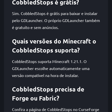
CobbledStops é grátis?
Sim. CobbledStops é grátis para baixar e instalar
pelo GDLauncher. O próprio GDLauncher também
é gratuito e sem anúncios.
Quais versões do Minecraft o
CobbledStops suporta?
CobbledStops suporta Minecraft 1.21.1. O
GDLauncher escolhe automaticamente uma
versão compatível na hora de instalar.
CobbledStops precisa de
Forge ou Fabric?
Confira a página de CobbledStops no CurseForge