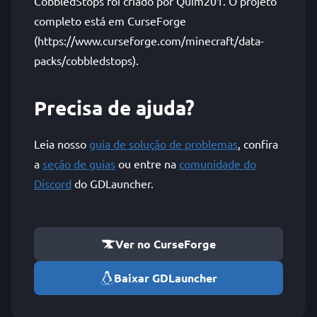
CobbledStops foi criado por Quim201. O projeto
completo está em CurseForge
(https://www.curseforge.com/minecraft/data-
packs/cobbledstops).
Precisa de ajuda?
Leia nosso
guia de solução de problemas
, confira
a
seção de guias
ou entre na
comunidade do
Discord
do GDLauncher.
Ver no CurseForge
Baixar GDLauncher