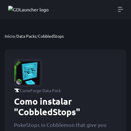
Início
/
Data Packs
/
CobbledStops
·
CurseForge
Data Pack
Como instalar
"CobbledStops"
PokeStops in Cobblemon that give you