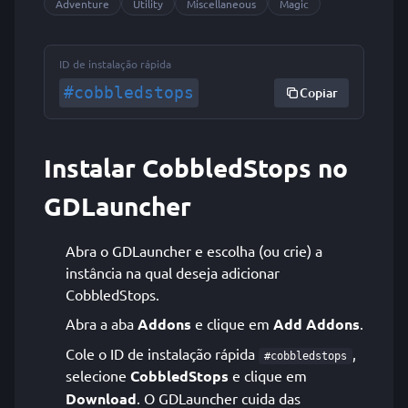
Adventure
Utility
Miscellaneous
Magic
ID de instalação rápida
#cobbledstops
Copiar
Instalar CobbledStops no
GDLauncher
Abra o GDLauncher e escolha (ou crie) a
instância na qual deseja adicionar
CobbledStops.
Abra a aba
Addons
e clique em
Add Addons
.
Cole o ID de instalação rápida
,
#cobbledstops
selecione
CobbledStops
e clique em
Download
. O GDLauncher cuida das