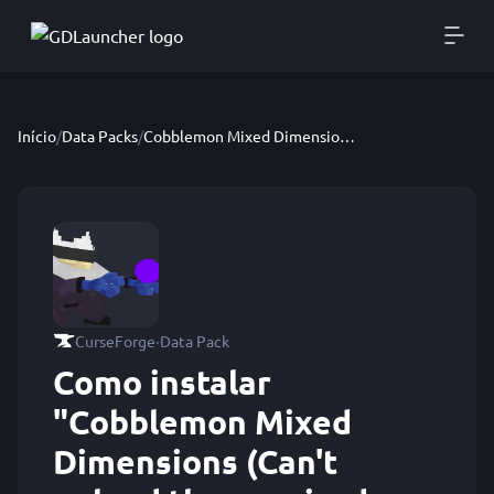
Início
/
Data Packs
/
Cobblemon Mixed Dimensions (Can't upload the required showdown file right now, will be fixed soon. DM me if you want it)
·
CurseForge
Data Pack
Como instalar
"Cobblemon Mixed
Dimensions (Can't