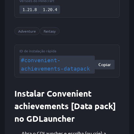
Versões do Minecraft
1.21.8
1.20.4
Adventure
Fantasy
ID de instalação rápida
#convenient-
Copiar
achievements-datapack
Instalar Convenient
achievements [Data pack]
no GDLauncher
Abra o GDLauncher e escolha (ou crie) a