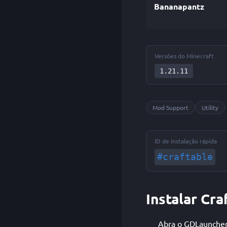
Bananapantz
Versões do Minecraft
1.21.11
Mod Support
Utility
ID de instalação rápida
#craftable
Instalar Cr
Abra o GDLauncher e