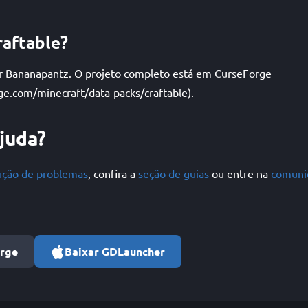
raftable?
por Bananapantz. O projeto completo está em CurseForge
ge.com/minecraft/data-packs/craftable).
ajuda?
lução de problemas
, confira a
seção de guias
ou entre na
comuni
orge
Baixar GDLauncher