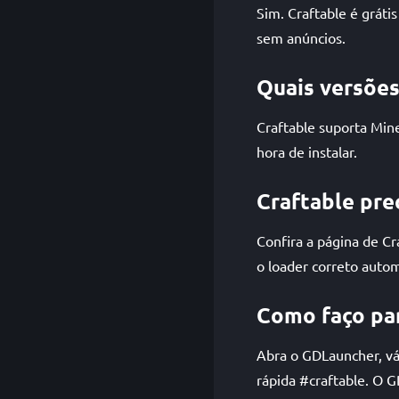
Sim. Craftable é gráti
sem anúncios.
Quais versões
Craftable suporta Min
hora de instalar.
Craftable pre
Confira a página de C
o loader correto auto
Como faço par
Abra o GDLauncher, vá 
rápida #craftable. O 