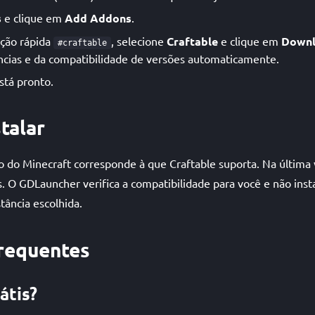
s
e clique em
Add Addons
.
ação rápida
, selecione
Craftable
e clique em
Down
#craftable
cias e da compatibilidade de versões automaticamente.
stá pronto.
talar
o do Minecraft corresponde à que Craftable suporta. Na última 
. O GDLauncher verifica a compatibilidade para você e não inst
tância escolhida.
requentes
átis?