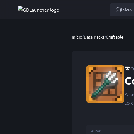
Início
Início
/
Data Packs
/
Craftable
C
C
A s
to c
Autor