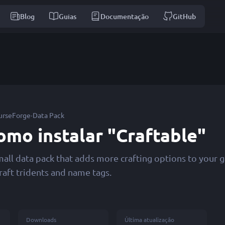
Blog
Guias
Documentação
GitHub
·
urseForge
Data Pack
omo instalar "Craftable"
mall data pack that adds more crafting options to your g
raft tridents and name tags.
Downloads
Última atualização