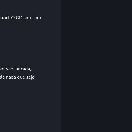
load
. O GDLauncher
versão lançada,
ala nada que seja