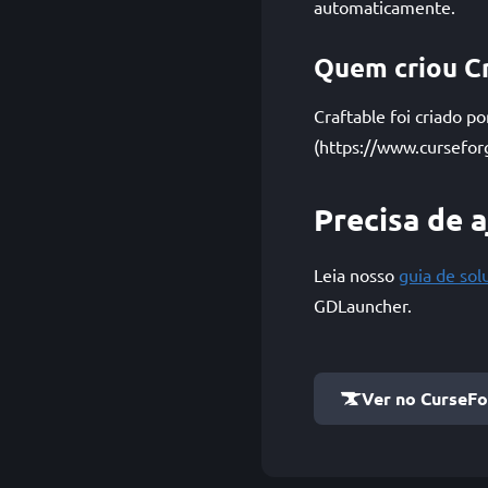
automaticamente.
Quem criou C
Craftable foi criado 
(https://www.cursefor
Precisa de 
Leia nosso
guia de so
GDLauncher.
Ver no CurseF