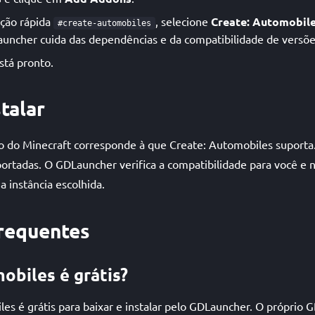
ação rápida
, selecione
Create: Automobil
#create-automobiles
auncher cuida das dependências e da compatibilidade de versõ
stá pronto.
talar
o do Minecraft corresponde à que Create: Automobiles suporta.
portadas. O GDLauncher verifica a compatibilidade para você e 
a instância escolhida.
requentes
obiles é grátis?
les é grátis para baixar e instalar pelo GDLauncher. O própri