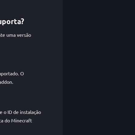
uporta?
nte uma versão
uportado. O
addon.
 o ID de instalação
ta do Minecraft