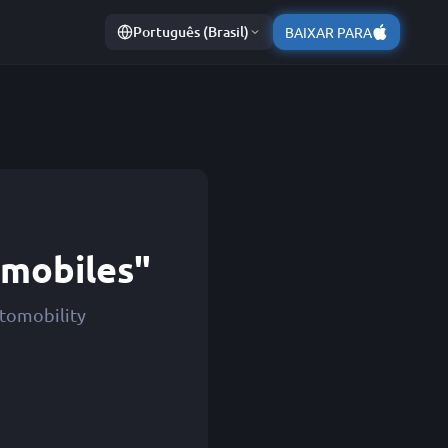
Português (Brasil)
BAIXAR PARA
omobiles"
utomobility