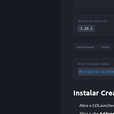
Versões do Minecraft
1.20.1
Mod Support
Utility
ID de instalação rápida
#create-auto
Instalar Cr
Abra o GDLauncher e
Abra a aba
Addon