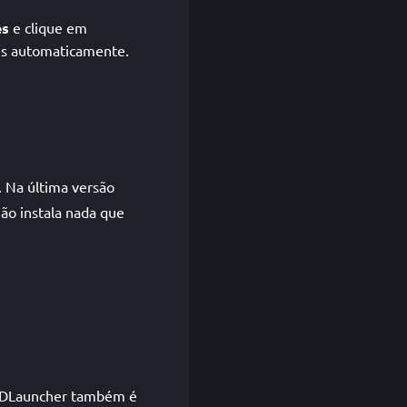
es
e clique em
es automaticamente.
 Na última versão
não instala nada que
o GDLauncher também é