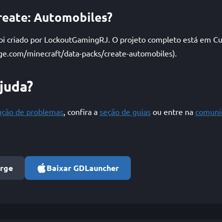
reate: Automobiles?
oi criado por LockoutGamingRJ. O projeto completo está em C
ge.com/minecraft/data-packs/create-automobiles).
ajuda?
lução de problemas
, confira a
seção de guias
ou entre na
comuni
orge
Baixar GDLauncher