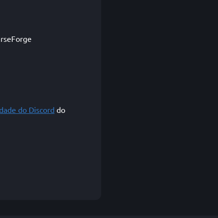
urseForge
dade do Discord
do