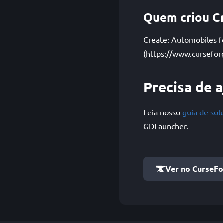
Quem criou C
Create: Automobiles f
(https://www.cursefor
Precisa de 
Leia nosso
guia de so
GDLauncher.
Ver no CurseF