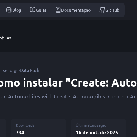
Blog
Guias
Documentação
GitHub
obiles
·
urseForge
Data Pack
omo instalar "Create: Aut
ate Automobiles with Create: Automobiles! Create + A
Downloads
Última atualização
734
16 de out. de 2025