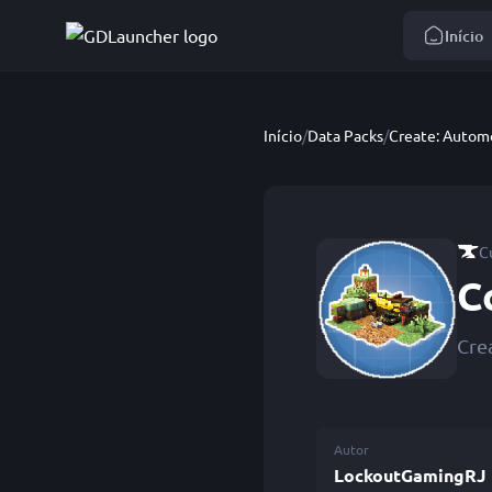
Início
Início
/
Data Packs
/
Create: Autom
C
C
Cre
Autor
LockoutGamingRJ