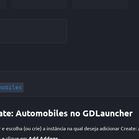
mobiles
eate: Automobiles no GDLauncher
 escolha (ou crie) a instância na qual deseja adicionar Create:
s
e clique em
Add Addons
.