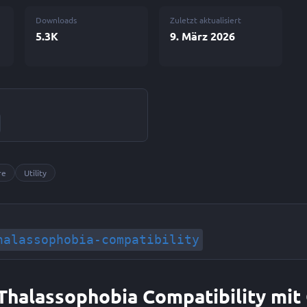
Downloads
Zuletzt aktualisiert
5.3K
9. März 2026
re
Utility
halassophobia-compatibility
 Thalassophobia Compatibility mi