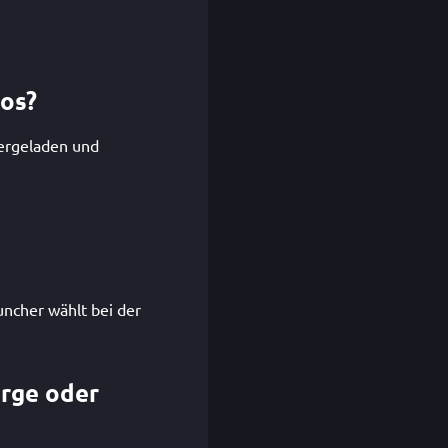
los?
tergeladen und
uncher wählt bei der
orge oder