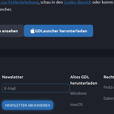
n zur Fehlerbehebung
, schau in den
Guides-Bereich
oder komm 
ncher.
e ansehen
GDLauncher herunterladen
Newsletter
Altes GDL
Recht
herunterladen
Nutz
Windows
Daten
macOS
NEWSLETTER ABONNIEREN