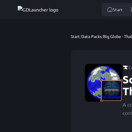
Start
Start
/
Data Packs
/
C
S
T
A c
corr