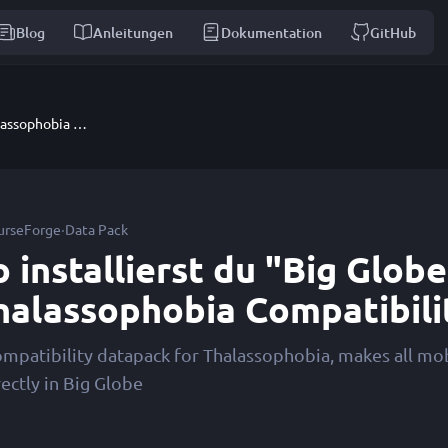
Blog
Anleitungen
Dokumentation
GitHub
Big Globe - Thalassophobia Compatibility
·
urseForge
Data Pack
o installierst du "Big Globe
halassophobia Compatibili
ompatibility datapack for Thalassophobia, makes all mo
ectly in Big Globe