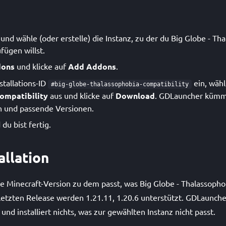
nd wähle (oder erstelle) die Instanz, zu der du Big Globe - Th
fügen willst.
ons
und klicke auf
Add Addons
.
stallations-ID
ein, wäh
#big-globe-thalassophobia-compatibility
ompatibility
aus und klicke auf
Download
. GDLauncher kümme
 und passende Versionen.
du bist fertig.
allation
ine Minecraft-Version zu dem passt, was Big Globe - Thalassopho
letzten Release werden 1.21.11, 1.20.6 unterstützt. GDLaunche
 und installiert nichts, was zur gewählten Instanz nicht passt.