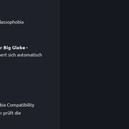
alassophobia
le
Big Globe -
rt sich automatisch
bia Compatibility
r prüft die