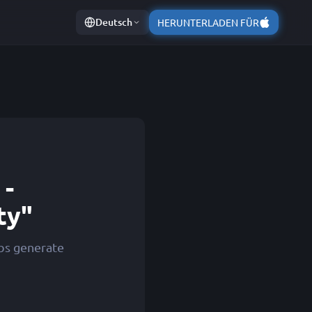
Deutsch
HERUNTERLADEN FÜR
 -
ty"
bs generate