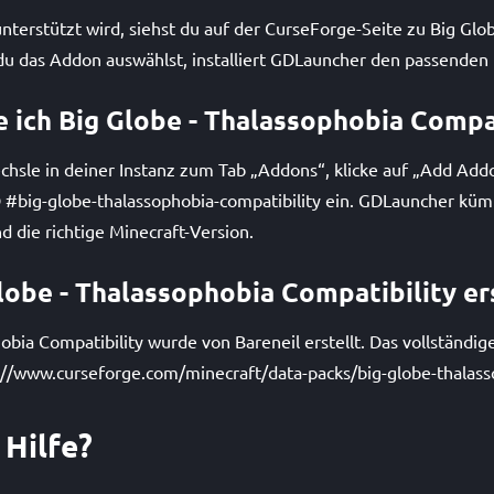
terstützt wird, siehst du auf der CurseForge-Seite zu Big Glo
 du das Addon auswählst, installiert GDLauncher den passenden
re ich Big Globe - Thalassophobia Compa
hsle in deiner Instanz zum Tab „Addons“, klicke auf „Add Add
-ID #big-globe-thalassophobia-compatibility ein. GDLauncher kü
 die richtige Minecraft-Version.
lobe - Thalassophobia Compatibility er
obia Compatibility wurde von Bareneil erstellt. Das vollständig
://www.curseforge.com/minecraft/data-packs/big-globe-thalasso
 Hilfe?