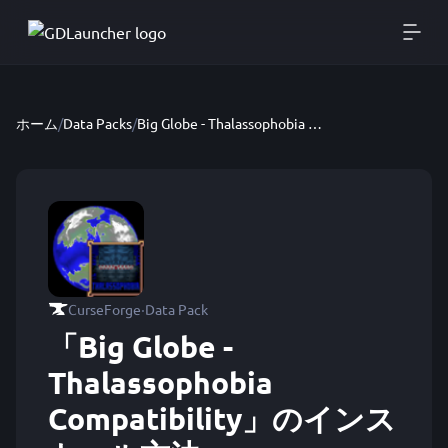
ホーム
/
Data Packs
/
Big Globe - Thalassophobia Compatibility
·
CurseForge
Data Pack
「Big Globe -
Thalassophobia
Compatibility」のインス