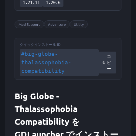
1.21.11
1.20.6
Mod Support
Adventure
Utility
クイックインストール ID
#big-globe-
コ
thalassophobia-
ピ
ー
compatibility
Big Globe -
Thalassophobia
Compatibility を
GDLauncher でインストー