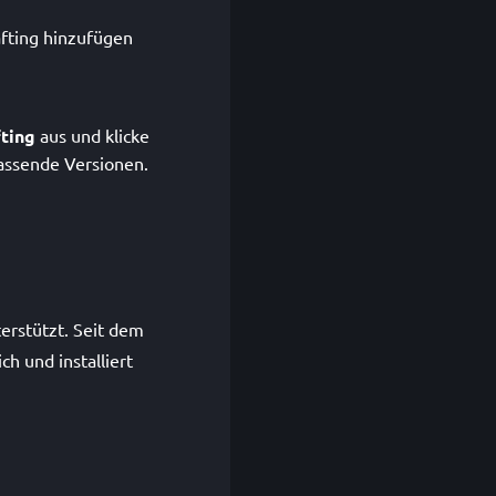
afting hinzufügen
ting
aus und klicke
assende Versionen.
terstützt. Seit dem
h und installiert