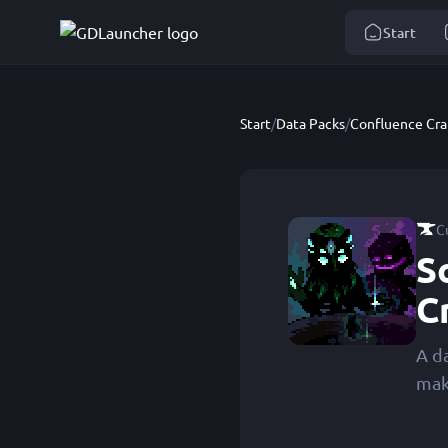
Start
Start
/
Data Packs
/
Confluence Cra
C
S
C
A d
mak