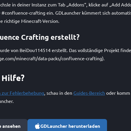
hsle in deiner Instanz zum Tab „Addons“, klicke auf „Add Add
-ID #confluence-crafting ein. GDLauncher kümmert sich automat
 richtige Minecraft-Version.
uence Crafting erstellt?
urde von BeiDou114514 erstellt. Das vollständige Projekt find
ge.com/minecraft/data-packs/confluence-crafting).
 Hilfe?
n zur Fehlerbehebung
, schau in den
Guides-Bereich
oder komm 
ncher.
e ansehen
GDLauncher herunterladen