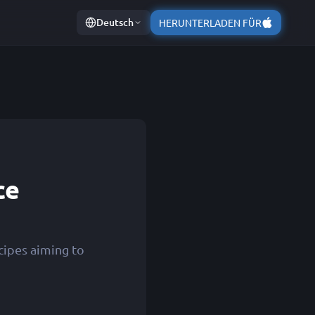
Deutsch
HERUNTERLADEN FÜR
ce
cipes aiming to