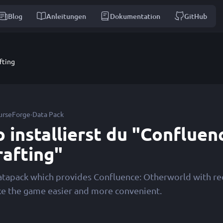
Blog
Anleitungen
Dokumentation
GitHub
fting
·
urseForge
Data Pack
o installierst du "Confluen
rafting"
atapack which provides Confluence: Otherworld with re
e the game easier and more convenient.