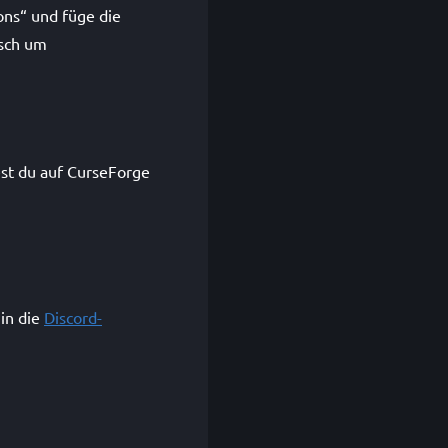
ons“ und füge die
isch um
est du auf CurseForge
in die
Discord-