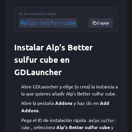
ID de instalación rápida
#alps-sulfur-cube
Copiar
Instalar Alp's Better
sulfur cube en
GDLauncher
Abre GDLauncher y elige (o crea) la instancia a
la que quieres añadir Alp's Better sulfur cube.
Abre la pestaña
Addons
y haz clic en
Add
Addons
.
Pega el ID de instalación rápida
#alps-sulfur-
, selecciona
Alp's Better sulfur cube
y
cube