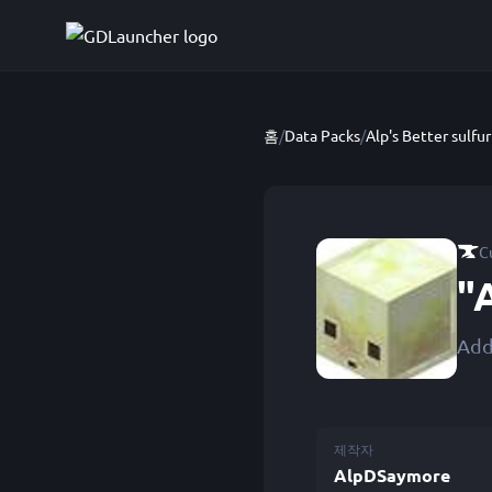
홈
/
Data Packs
/
Alp's Better sulfu
C
"
Add
제작자
AlpDSaymore