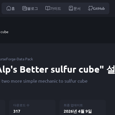
홈
블로그
가이드
문서
GitHub
r cube
·
urseForge
Data Pack
Alp's Better sulfur cube
 two more simple mechanic to sulfur cube
다운로드 수
최종 업데이트
317
2026년 4월 9일