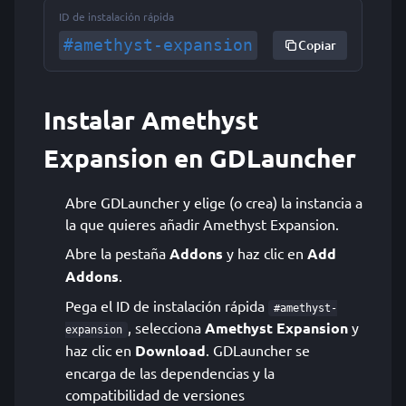
ID de instalación rápida
#amethyst-expansion
Copiar
Instalar Amethyst
Expansion en GDLauncher
Abre GDLauncher y elige (o crea) la instancia a
la que quieres añadir Amethyst Expansion.
Abre la pestaña
Addons
y haz clic en
Add
Addons
.
Pega el ID de instalación rápida
#amethyst-
, selecciona
Amethyst Expansion
y
expansion
haz clic en
Download
. GDLauncher se
encarga de las dependencias y la
compatibilidad de versiones