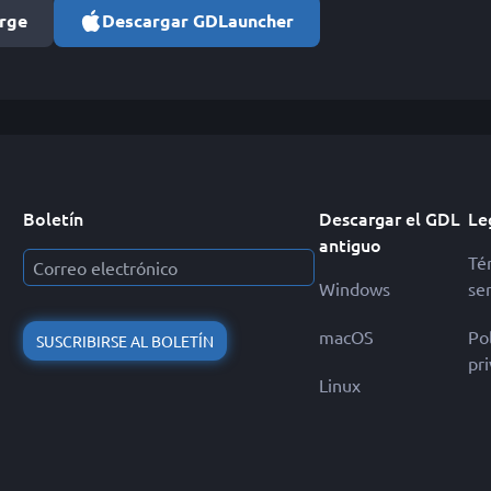
orge
Descargar GDLauncher
Boletín
Descargar el GDL
Le
antiguo
Té
Windows
ser
macOS
Pol
SUSCRIBIRSE AL BOLETÍN
pr
Linux