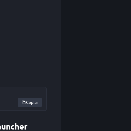
Copiar
auncher