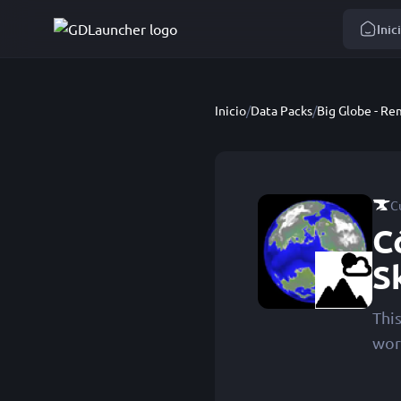
Inic
Inicio
/
Data Packs
/
Big Globe - Re
C
C
S
Thi
wor