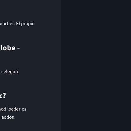
uncher. El propio
lobe -
r elegirá
c?
mod loader es
l addon.