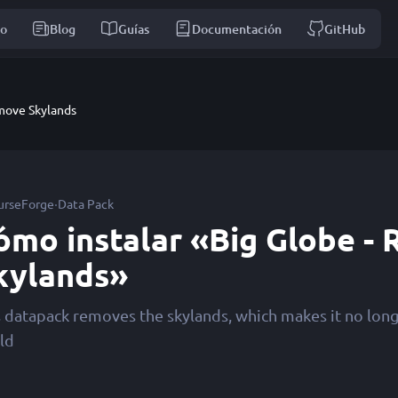
io
Blog
Guías
Documentación
GitHub
move Skylands
·
urseForge
Data Pack
ómo instalar «Big Globe -
kylands»
s datapack removes the skylands, which makes it no long
ld