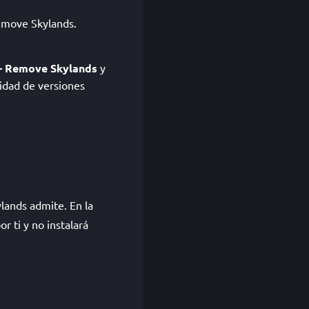
Remove Skylands.
 - Remove Skylands
y
idad de versiones
lands admite. En la
 ti y no instalará