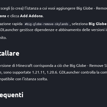
cegli (o crea) l'istanza a cui vuoi aggiungere Big Globe - Remo
ons
e clicca
Add Addons
.
allazione rapida
, seleziona
Big Globe
#big-globe-remove-skylands
GDLauncher gestisce dipendenze e abbinamento delle versioni i
nito.
tallare
versione di Minecraft corrisponda a ciò che Big Globe - Remove S
se, sono supportate 1.21.11, 1.20.6. GDLauncher controlla la com
mpatibile con l'istanza scelta.
equenti