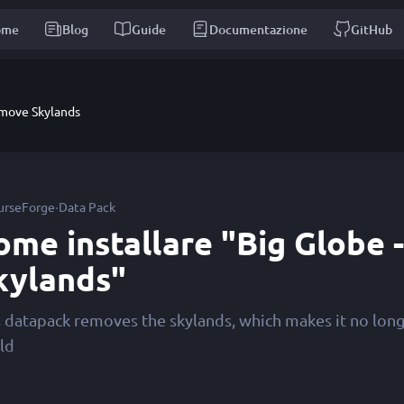
ome
Blog
Guide
Documentazione
GitHub
emove Skylands
·
urseForge
Data Pack
ome installare "Big Globe
kylands"
s datapack removes the skylands, which makes it no long
ld