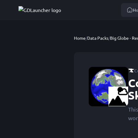
H
Home
/
Data Packs
/
Big Globe - R
C
C
S
Thi
wor