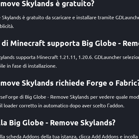
emove Skylands è gratuito?
 Skylands è gratuito da scaricare e installare tramite GDLaun
licità.
i di Minecraft supporta Big Globe - Re
ylands supporta Minecraft 1.21.11, 1.20.6. GDLauncher selez
e in fase di installazione.
emove Skylands richiede Forge o Fabric
urseForge di Big Globe - Remove Skylands per vedere quale mod
il loader corretto in automatico dopo aver scelto l'addon.
lla Big Globe - Remove Skylands?
la scheda Addons della tua istanza, clicca Add Addons e incolla l