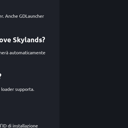
cher. Anche GDLauncher
move Skylands?
ionerà automaticamente
?
 loader supporta.
'ID di installazione