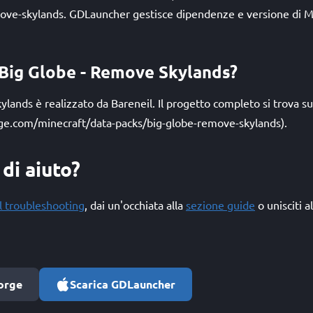
ove-skylands. GDLauncher gestisce dipendenze e versione di Mi
 Big Globe - Remove Skylands?
lands è realizzato da Bareneil. Il progetto completo si trova 
ge.com/minecraft/data-packs/big-globe-remove-skylands).
di aiuto?
l troubleshooting
, dai un'occhiata alla
sezione guide
o unisciti a
orge
Scarica GDLauncher