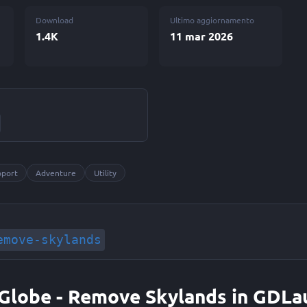
Download
Ultimo aggiornamento
1.4K
11 mar 2026
pport
Adventure
Utility
emove-skylands
g Globe - Remove Skylands in GDL