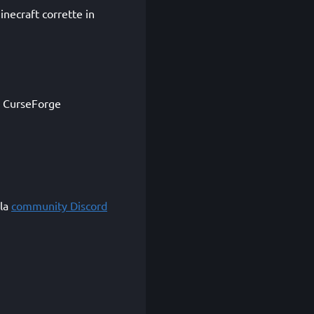
necraft corrette in
su CurseForge
lla
community Discord